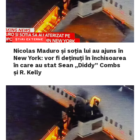
ȘTIRI EXTERNE
Nicolas Maduro și soția lui au ajuns în
New York: vor fi deținuți în închisoarea
în care au stat Sean „Diddy” Combs
și R. Kelly