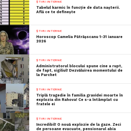
ȘTIRI INTERNE
Tabelul karmic în funcție de data nașterii.
Află ce te definește
ȘTIRI INTERNE
Horoscop Camelia Pătrășscanu 1-31 ianuare
2026
ȘTIRI INTERNE
Administratorul blocului spune cine a rupt,
de fapt, sigiliul! Dezvăluirea momentului de
la Parchet
ȘTIRI INTERNE
Triplă tragedie în familia gravidei moarte în
explozia din Rahova! Ce s-a întâmplat cu
fratele ei
ȘTIRI INTERNE
Incredibil! O nouă explozie de la gaze. Zeci
de persoane evacuate, pensionarul abia