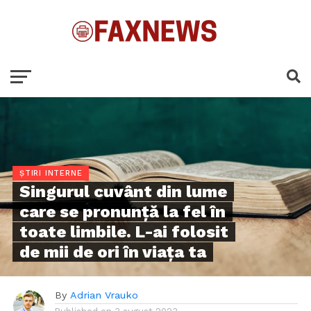
ȘTIRI INTERNE
Singurul cuvânt din lume
care se pronunță la fel în
toate limbile. L-ai folosit
de mii de ori în viața ta
By
Adrian Vrauko