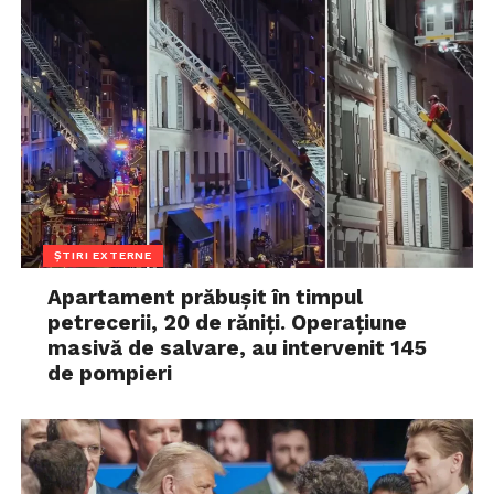
ȘTIRI EXTERNE
Apartament prăbușit în timpul
petrecerii, 20 de răniți. Operațiune
masivă de salvare, au intervenit 145
de pompieri