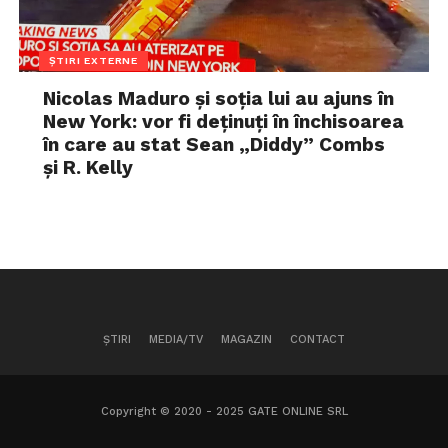
ȘTIRI EXTERNE
Nicolas Maduro și soția lui au ajuns în
New York: vor fi deținuți în închisoarea
în care au stat Sean „Diddy” Combs
și R. Kelly
ȘTIRI
MEDIA/TV
MAGAZIN
CONTACT
Copyright © 2020 - 2025 GATE ONLINE SRL