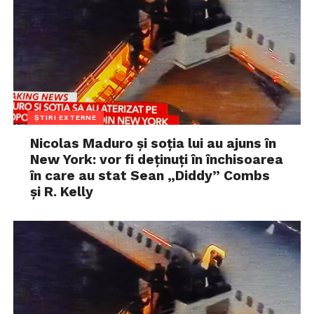
ȘTIRI EXTERNE
Nicolas Maduro și soția lui au ajuns în
New York: vor fi deținuți în închisoarea
în care au stat Sean „Diddy” Combs
și R. Kelly