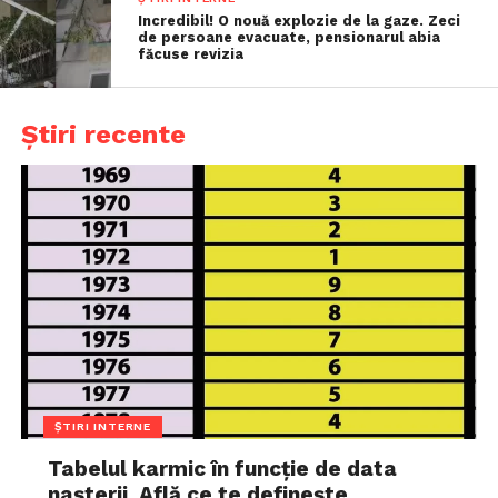
Incredibil! O nouă explozie de la gaze. Zeci
de persoane evacuate, pensionarul abia
făcuse revizia
Știri recente
ȘTIRI INTERNE
Tabelul karmic în funcție de data
nașterii. Află ce te definește