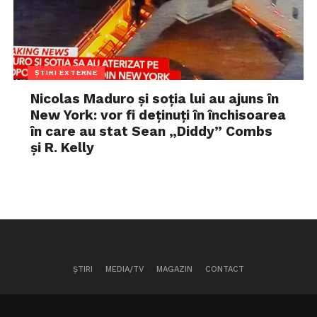
ȘTIRI EXTERNE
Nicolas Maduro și soția lui au ajuns în
New York: vor fi deținuți în închisoarea
în care au stat Sean „Diddy” Combs
și R. Kelly
ȘTIRI
MEDIA/TV
MAGAZIN
CONTACT