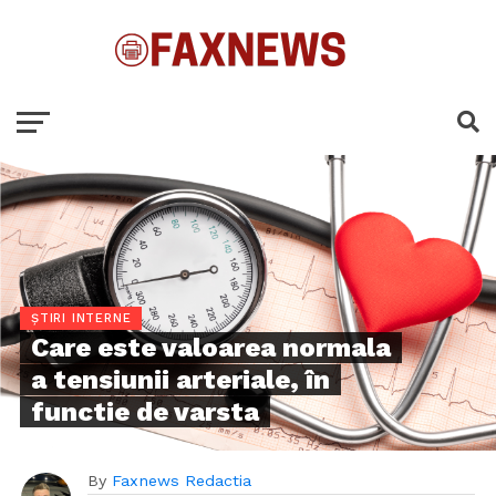
ȘTIRI INTERNE
Care este valoarea normala
a tensiunii arteriale, în
functie de varsta
By
Faxnews Redactia