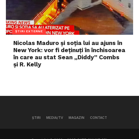
ȘTIRI EXTERNE
Nicolas Maduro și soția lui au ajuns în
New York: vor fi deținuți în închisoarea
în care au stat Sean „Diddy” Combs
și R. Kelly
ȘTIRI
MEDIA/TV
MAGAZIN
CONTACT