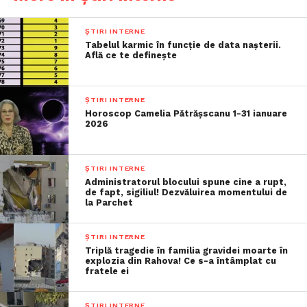
ȘTIRI INTERNE
Tabelul karmic în funcție de data nașterii.
Află ce te definește
ȘTIRI INTERNE
Horoscop Camelia Pătrășscanu 1-31 ianuare
2026
ȘTIRI INTERNE
Administratorul blocului spune cine a rupt,
de fapt, sigiliul! Dezvăluirea momentului de
la Parchet
ȘTIRI INTERNE
Triplă tragedie în familia gravidei moarte în
explozia din Rahova! Ce s-a întâmplat cu
fratele ei
ȘTIRI INTERNE