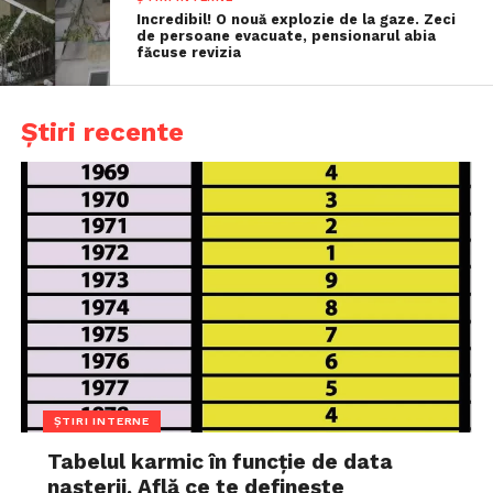
Incredibil! O nouă explozie de la gaze. Zeci
de persoane evacuate, pensionarul abia
făcuse revizia
Știri recente
ȘTIRI INTERNE
Tabelul karmic în funcție de data
nașterii. Află ce te definește