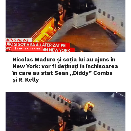
ȘTIRI EXTERNE
Nicolas Maduro și soția lui au ajuns în
New York: vor fi deținuți în închisoarea
în care au stat Sean „Diddy” Combs
și R. Kelly