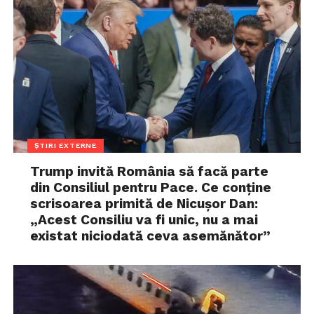
ȘTIRI EXTERNE
Trump invită România să facă parte
din Consiliul pentru Pace. Ce conține
scrisoarea primită de Nicușor Dan:
„Acest Consiliu va fi unic, nu a mai
existat niciodată ceva asemănător”