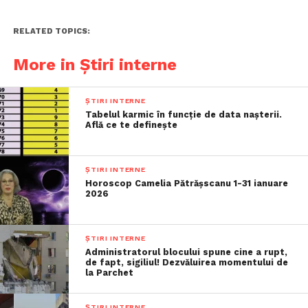
RELATED TOPICS:
More in Știri interne
ȘTIRI INTERNE
Tabelul karmic în funcție de data nașterii.
Află ce te definește
ȘTIRI INTERNE
Horoscop Camelia Pătrășscanu 1-31 ianuare
2026
ȘTIRI INTERNE
Administratorul blocului spune cine a rupt,
de fapt, sigiliul! Dezvăluirea momentului de
la Parchet
ȘTIRI INTERNE