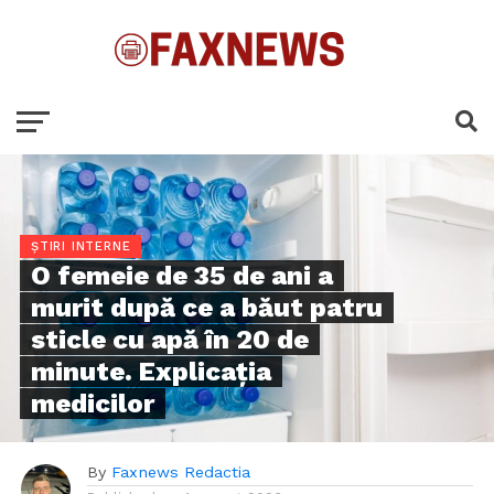
ȘTIRI INTERNE
O femeie de 35 de ani a
murit după ce a băut patru
sticle cu apă în 20 de
minute. Explicația
medicilor
By
Faxnews Redactia