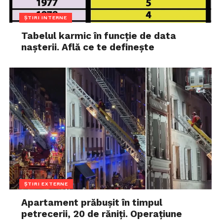
ȘTIRI INTERNE
Tabelul karmic în funcție de data
nașterii. Află ce te definește
ȘTIRI EXTERNE
Apartament prăbușit în timpul
petrecerii, 20 de răniți. Operațiune