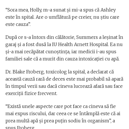
“Sora mea, Holly, m-a sunat și mi-a spus că Ashley
este în spital. Are o umflătură pe creier, nu știu care
este cauza”.
După ce s-a întors din călătorie, Summers a leșinat în
garaj și a fost dusă la IU Health Arnett Hospital. Ea nu
și-a mai recăpătat cunoștința, iar medicii i-au spus
familiei sale că a murit din cauza intoxicației cu apă.
Dr. Blake Froberg, toxicolog la spital, a declarat că
această cauză rară de deces este mai probabil să apară
în timpul verii sau dacă cineva lucrează afară sau face
exerciții fizice frecvent.
“Există unele aspecte care pot face ca cineva să fie
mai expus riscului, dar ceea ce se întâmplă este că ai
prea multă apă și prea puțin sodiu în organism”, a
spus Froberg.