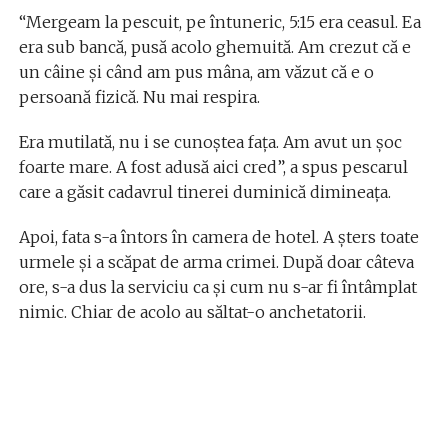
“Mergeam la pescuit, pe întuneric, 5:15 era ceasul. Ea
era sub bancă, pusă acolo ghemuită. Am crezut că e
un câine și când am pus mâna, am văzut că e o
persoană fizică. Nu mai respira.
Era mutilată, nu i se cunoștea fața. Am avut un șoc
foarte mare. A fost adusă aici cred”, a spus pescarul
care a găsit cadavrul tinerei duminică dimineața.
Apoi, fata s-a întors în camera de hotel. A șters toate
urmele și a scăpat de arma crimei. După doar câteva
ore, s-a dus la serviciu ca și cum nu s-ar fi întâmplat
nimic. Chiar de acolo au săltat-o anchetatorii.