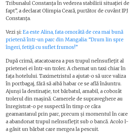
Tribunalul Constanța în vederea stabilirii situației de
fapt”, a declarat Olimpia Ceară, purtător de cuvânt IPJ
Constanța.
Vezi și:
Ea este Alina, fata omorâtă de cea mai bună
prietenă într-un parc din Mangalia: “Drum lin spre
îngeri, fetiţă cu suflet frumos!”
După crimă, atacatoarea a pus trupul neînsuflețit al
prietenei ei într-un troler. A chemat un taxi chiar în
fața hotelului. Taximetristul a ajutat-o să urce valiza
în portbagaj, fără să aibă habar ce se află înăuntru.
Ajunși la destinație, tot bărbatul, amabil, a coborât
trolerul din mașină. Camerele de supraveghere au
înregistrat-o pe suspectă în timp ce căra
geamantanul prin parc, precum și momentul în care
a abandonat trupul neînsuflețit sub o bancă. Acolo l-
a găsit un bărbat care mergea la pescuit.