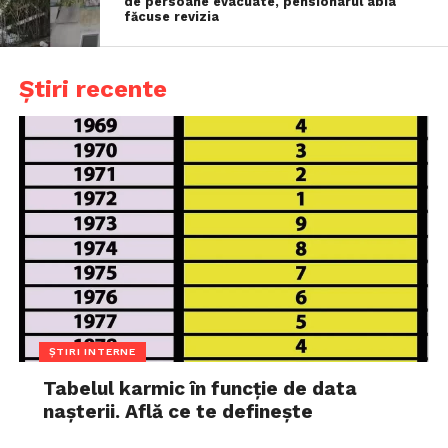
de persoane evacuate, pensionarul abia
făcuse revizia
Știri recente
ȘTIRI INTERNE
Tabelul karmic în funcție de data
nașterii. Află ce te definește