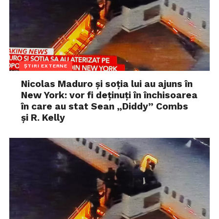
ȘTIRI EXTERNE
Nicolas Maduro și soția lui au ajuns în
New York: vor fi deținuți în închisoarea
în care au stat Sean „Diddy” Combs
și R. Kelly