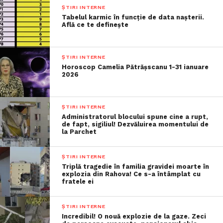
ȘTIRI INTERNE
Tabelul karmic în funcție de data nașterii.
Află ce te definește
ȘTIRI INTERNE
Horoscop Camelia Pătrășscanu 1-31 ianuare
2026
ȘTIRI INTERNE
Administratorul blocului spune cine a rupt,
de fapt, sigiliul! Dezvăluirea momentului de
la Parchet
ȘTIRI INTERNE
Triplă tragedie în familia gravidei moarte în
explozia din Rahova! Ce s-a întâmplat cu
fratele ei
ȘTIRI INTERNE
Incredibil! O nouă explozie de la gaze. Zeci