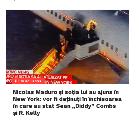
ȘTIRI EXTERNE
Nicolas Maduro și soția lui au ajuns în
New York: vor fi deținuți în închisoarea
în care au stat Sean „Diddy” Combs
și R. Kelly