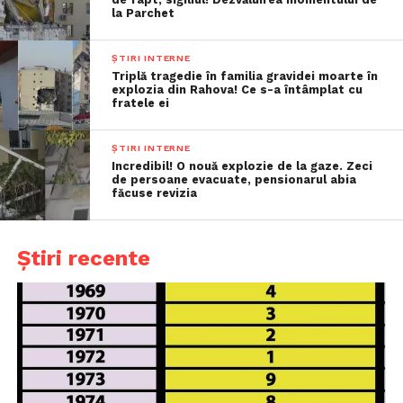
la Parchet
ȘTIRI INTERNE
Triplă tragedie în familia gravidei moarte în
explozia din Rahova! Ce s-a întâmplat cu
fratele ei
ȘTIRI INTERNE
Incredibil! O nouă explozie de la gaze. Zeci
de persoane evacuate, pensionarul abia
făcuse revizia
Știri recente