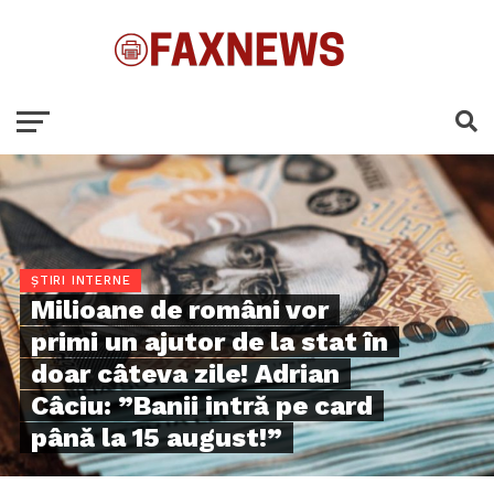
ȘTIRI INTERNE
Milioane de români vor
primi un ajutor de la stat în
doar câteva zile! Adrian
Câciu: ”Banii intră pe card
până la 15 august!”