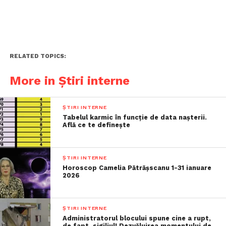
RELATED TOPICS:
More in Știri interne
ȘTIRI INTERNE
Tabelul karmic în funcție de data nașterii.
Află ce te definește
ȘTIRI INTERNE
Horoscop Camelia Pătrășscanu 1-31 ianuare
2026
ȘTIRI INTERNE
Administratorul blocului spune cine a rupt,
de fapt, sigiliul! Dezvăluirea momentului de