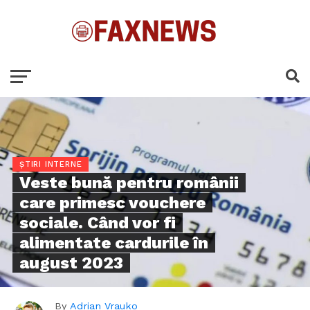
ȘTIRI INTERNE
Veste bună pentru românii
care primesc vouchere
sociale. Când vor fi
alimentate cardurile în
august 2023
By
Adrian Vrauko