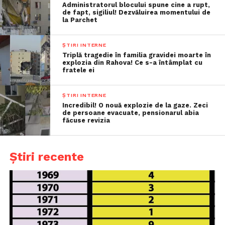
Administratorul blocului spune cine a rupt,
de fapt, sigiliul! Dezvăluirea momentului de
la Parchet
ȘTIRI INTERNE
Triplă tragedie în familia gravidei moarte în
explozia din Rahova! Ce s-a întâmplat cu
fratele ei
ȘTIRI INTERNE
Incredibil! O nouă explozie de la gaze. Zeci
de persoane evacuate, pensionarul abia
făcuse revizia
Știri recente