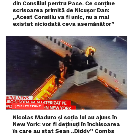
din Consiliul pentru Pace. Ce conține
scrisoarea primită de Nicușor Dan:
„Acest Consiliu va fi unic, nu a mai
existat niciodată ceva asemănător”
ȘTIRI EXTERNE
Nicolas Maduro și soția lui au ajuns în
New York: vor fi deținuți în închisoarea
în care au stat Sean „Diddy” Combs