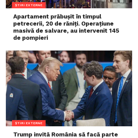
ȘTIRI EXTERNE
Apartament prăbușit în timpul
petrecerii, 20 de răniți. Operațiune
masivă de salvare, au intervenit 145
de pompieri
ȘTIRI EXTERNE
Trump invită România să facă parte