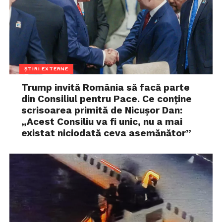
ȘTIRI EXTERNE
Trump invită România să facă parte
din Consiliul pentru Pace. Ce conține
scrisoarea primită de Nicușor Dan:
„Acest Consiliu va fi unic, nu a mai
existat niciodată ceva asemănător”