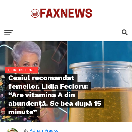
ȘTIRI INTERNE
Ceaiul recomandat
femeilor. Lidia Fecioru:
“Are vitamina A din
abundenţă. Se bea după 15
minute”
By
Adrian Vrauko