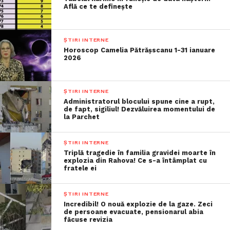
Află ce te definește
ȘTIRI INTERNE
Horoscop Camelia Pătrășscanu 1-31 ianuare
2026
ȘTIRI INTERNE
Administratorul blocului spune cine a rupt,
de fapt, sigiliul! Dezvăluirea momentului de
la Parchet
ȘTIRI INTERNE
Triplă tragedie în familia gravidei moarte în
explozia din Rahova! Ce s-a întâmplat cu
fratele ei
ȘTIRI INTERNE
Incredibil! O nouă explozie de la gaze. Zeci
de persoane evacuate, pensionarul abia
făcuse revizia