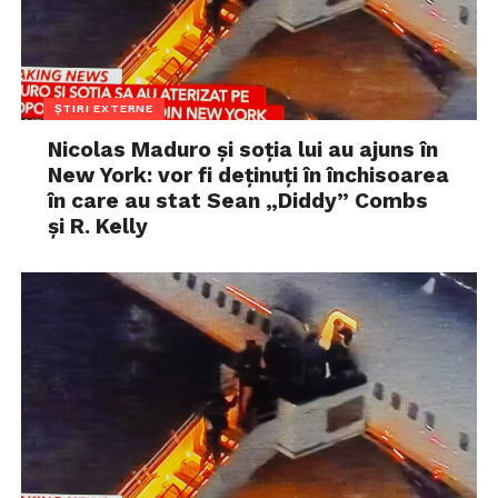
ȘTIRI EXTERNE
Nicolas Maduro și soția lui au ajuns în
New York: vor fi deținuți în închisoarea
în care au stat Sean „Diddy” Combs
și R. Kelly