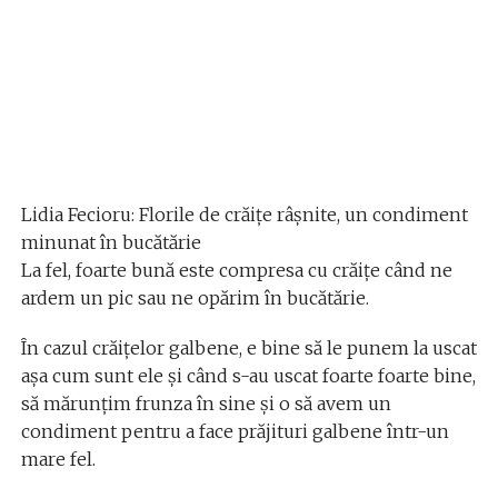
Lidia Fecioru: Florile de crăiţe râşnite, un condiment
minunat în bucătărie
La fel, foarte bună este compresa cu crăiţe când ne
ardem un pic sau ne opărim în bucătărie.
În cazul crăițelor galbene, e bine să le punem la uscat
așa cum sunt ele și când s-au uscat foarte foarte bine,
să mărunțim frunza în sine și o să avem un
condiment pentru a face prăjituri galbene într-un
mare fel.