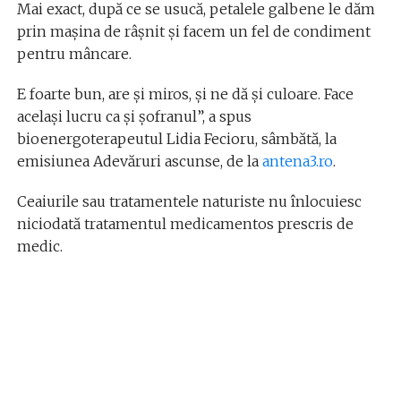
Mai exact, după ce se usucă, petalele galbene le dăm
prin maşina de râşnit și facem un fel de condiment
pentru mâncare.
E foarte bun, are şi miros, şi ne dă şi culoare. Face
acelaşi lucru ca şi şofranul”, a spus
bioenergoterapeutul Lidia Fecioru, sâmbătă, la
emisiunea Adevăruri ascunse, de la
antena3.ro
.
Ceaiurile sau tratamentele naturiste nu înlocuiesc
niciodată tratamentul medicamentos prescris de
medic.