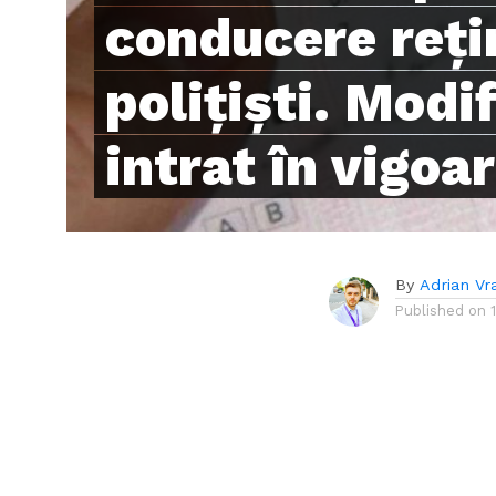
conducere reți
polițiști. Modi
intrat în vigoa
By
Adrian Vr
Published on