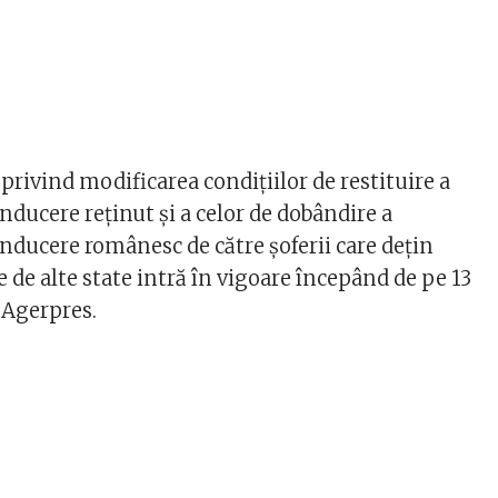
rivind modificarea condiţiilor de restituire a
ducere reţinut şi a celor de dobândire a
nducere românesc de către şoferii care deţin
 de alte state intră în vigoare începând de pe 13
 Agerpres.