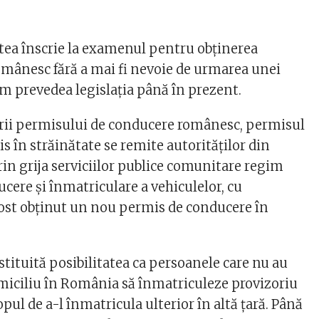
utea înscrie la examenul pentru obţinerea
ânesc fără a mai fi nevoie de urmarea unei
cum prevedea legislaţia până în prezent.
rii permisului de conducere românesc, permisul
 în străinătate se remite autorităţilor din
in grija serviciilor publice comunitare regim
cere şi înmatriculare a vehiculelor, cu
ost obţinut un nou permis de conducere în
stituită posibilitatea ca persoanele care nu au
miciliu în România să înmatriculeze provizoriu
opul de a-l înmatricula ulterior în altă ţară. Până