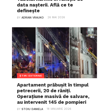
data nașterii. Află ce te
definește
26 MAI 2026
BY
ADRIAN VRAUKO
ȘTIRI EXTERNE
Apartament prăbușit în timpul
petrecerii, 20 de răniți.
Operațiune masivă de salvare,
au intervenit 145 de pompieri
18 IANUARIE 2026
BY
STOIU DANIELA