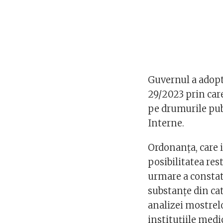
Guvernul a adopta
29/2023 prin car
pe drumurile pub
Interne.
Ordonanța, care 
posibilitatea res
urmare a constată
substanţe din cat
analizei mostrelo
instituţiile medi