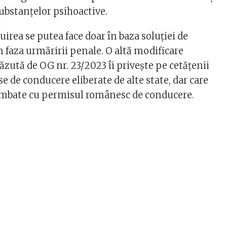
ubstanţelor psihoactive.
irea se putea face doar în baza soluţiei de
n faza urmăririi penale. O altă modificare
zută de OG nr. 23/2023 îi privește pe cetăţenii
e de conducere eliberate de alte state, dar care
imbate cu permisul românesc de conducere.