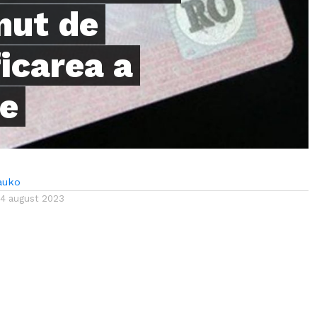
nut de
ficarea a
re
auko
14 august 2023