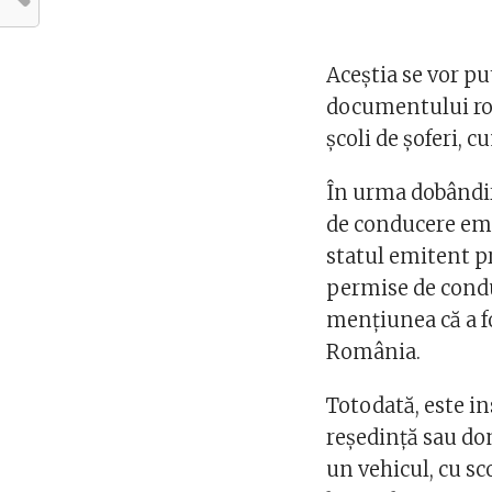
Aceștia se vor p
documentului rom
şcoli de şoferi, 
În urma dobândi
de conducere emis
statul emitent pr
permise de condu
menţiunea că a f
România.
Totodată, este in
reşedinţă sau do
un vehicul, cu sc