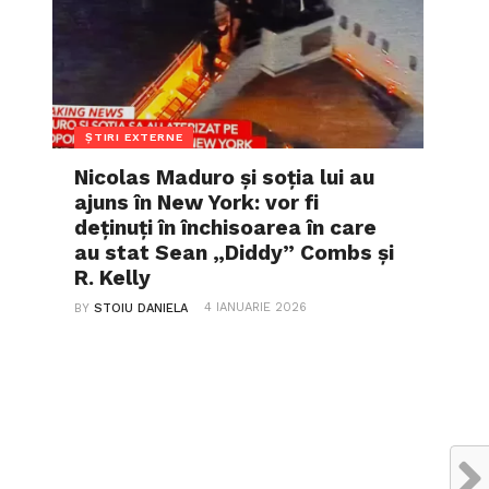
ȘTIRI EXTERNE
Nicolas Maduro și soția lui au
ajuns în New York: vor fi
deținuți în închisoarea în care
au stat Sean „Diddy” Combs și
R. Kelly
4 IANUARIE 2026
BY
STOIU DANIELA