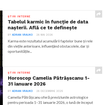
ȘTIRI INTERNE
Tabelul karmic în funcție de data
nașterii. Află ce te definește
BY
ADRIAN VRAUKO
26 MAI 2026
Karma este rezultatul acumulării faptelor bune și rele
din viețile anterioare, influențând obstacolele, dar și
oportunitățile...
ȘTIRI INTERNE
Horoscop Camelia Pătrășscanu 1-
31 ianuare 2026
BY
ADRIAN VRAUKO
26 DECEMBRIE 2025
Camelia Pătrășcanu oferă previziunile astrologice
pentru perioada 1–31 ianuarie 2026, o lună de început