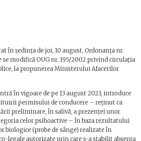
t în ședința de joi, 10 august, Ordonanţa nr.
e se modifică OUG nr. 195/2002 privind circulaţia
lice, la propunerea Ministerului Afacerilor
intră în vigoare de pe 13 august 2023, introduce
tituirii permisului de conducere – reţinut ca
rii preliminare, în salivă, a prezenţei unor
egoria celor psihoactive – în baza rezultatului
r biologice (probe de sânge) realizate în
co-legale autorizate prin care s-a stabilit absenţa