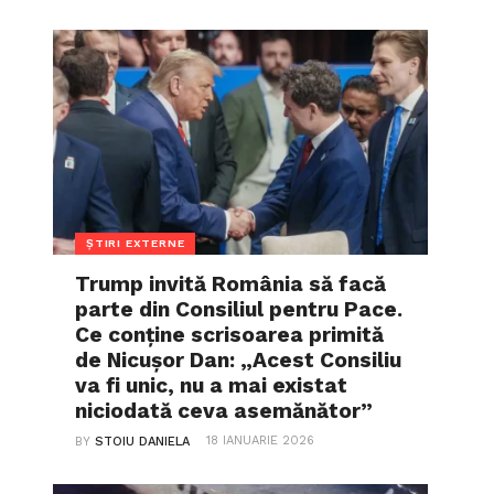
ȘTIRI EXTERNE
Trump invită România să facă
parte din Consiliul pentru Pace.
Ce conține scrisoarea primită
de Nicușor Dan: „Acest Consiliu
va fi unic, nu a mai existat
niciodată ceva asemănător”
18 IANUARIE 2026
BY
STOIU DANIELA