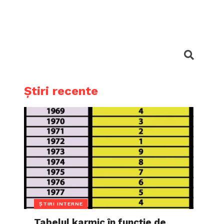
Știri recente
ȘTIRI INTERNE
Tabelul karmic în funcție de