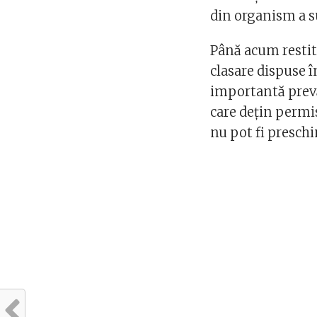
din organism a s
Până acum restitu
clasare dispuse î
importantă prevă
care deţin permis
nu pot fi presch