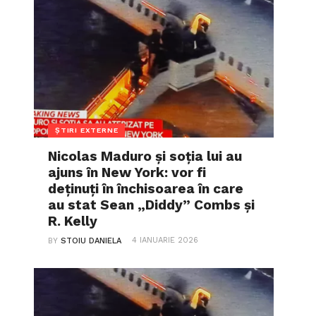
ȘTIRI EXTERNE
Nicolas Maduro și soția lui au
ajuns în New York: vor fi
deținuți în închisoarea în care
au stat Sean „Diddy” Combs și
R. Kelly
4 IANUARIE 2026
BY
STOIU DANIELA