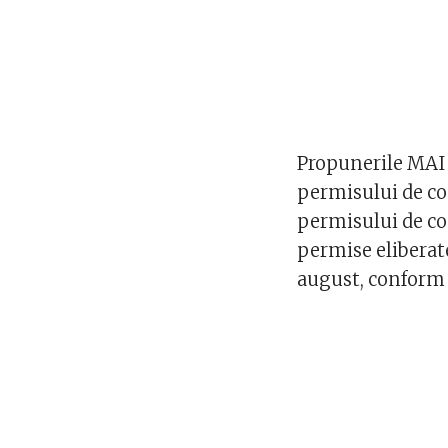
Propunerile MAI p
permisului de con
permisului de co
permise eliberate
august, conform