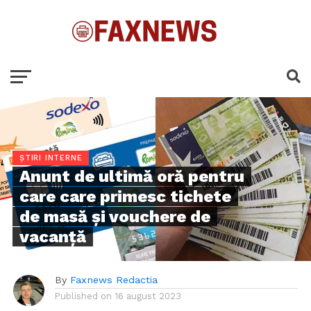
ȘTIRI INTERNE
Anunt de ultimă oră pentru
care care primesc tichete
de masă și vouchere de
vacanță
By
Faxnews Redactia
Published on
16 august 2023