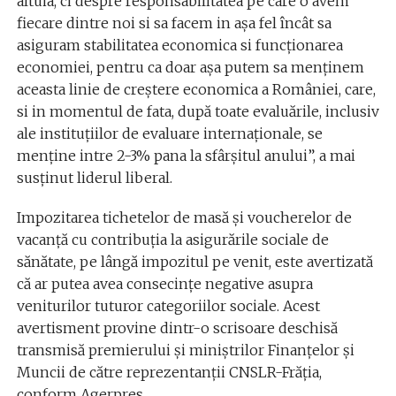
altuia, ci despre responsabilitatea pe care o avem
fiecare dintre noi si sa facem in așa fel încât sa
asiguram stabilitatea economica si funcționarea
economiei, pentru ca doar așa putem sa menținem
aceasta linie de creștere economica a României, care,
si in momentul de fata, după toate evaluările, inclusiv
ale instituțiilor de evaluare internaționale, se
menține intre 2-3% pana la sfârșitul anului”, a mai
susținut liderul liberal.
Impozitarea tichetelor de masă și voucherelor de
vacanță cu contribuția la asigurările sociale de
sănătate, pe lângă impozitul pe venit, este avertizată
că ar putea avea consecințe negative asupra
veniturilor tuturor categoriilor sociale. Acest
avertisment provine dintr-o scrisoare deschisă
transmisă premierului și miniștrilor Finanțelor și
Muncii de către reprezentanții CNSLR-Frăția,
conform Agerpres.