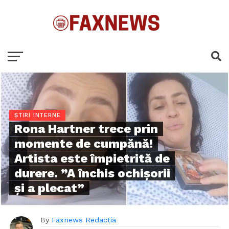
ȘTIRI INTERNE
Rona Hartner trece prin
momente de cumpănă!
Artista este împietrită de
durere. ”A închis ochișorii
și a plecat”
By
Faxnews Redactia