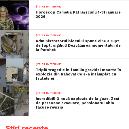
ȘTIRI INTERNE
Horoscop Camelia Pătrășscanu 1-31 ianuare
2026
ȘTIRI INTERNE
Administratorul blocului spune cine a rupt,
de fapt, sigiliul! Dezvăluirea momentului de
la Parchet
ȘTIRI INTERNE
Triplă tragedie în familia gravidei moarte în
explozia din Rahova! Ce s-a întâmplat cu
fratele ei
ȘTIRI INTERNE
Incredibil! O nouă explozie de la gaze. Zeci
de persoane evacuate, pensionarul abia
făcuse revizia
Știri recente