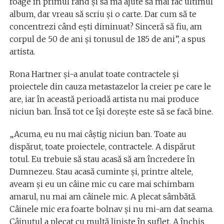
roage în primul rând și să mă ajute să mai fac ultimul
album, dar vreau să scriu și o carte. Dar cum să te
concentrezi când ești diminuat? Sinceră să fiu, am
corpul de 50 de ani și tonusul de 185 de ani”, a spus
artista.
Rona Hartner și-a anulat toate contractele și
proiectele din cauza metastazelor la creier pe care le
are, iar în această perioadă artista nu mai produce
niciun ban. Însă tot ce își dorește este să se facă bine.
„Acuma, eu nu mai câștig niciun ban. Toate au
dispărut, toate proiectele, contractele. A dispărut
totul. Eu trebuie să stau acasă să am încredere în
Dumnezeu. Stau acasă cuminte și, printre altele,
aveam și eu un câine mic cu care mai schimbam
amarul, nu mai am câinele mic. A plecat sâmbătă.
Câinele mic era foarte bolnav și nu mi-am dat seama.
Câinuțul a plecat cu multă liniște în suflet. A închis