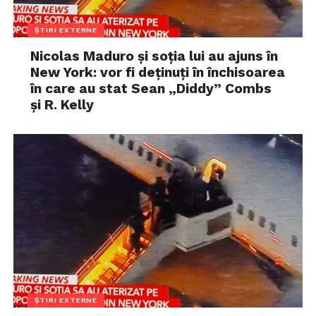
ȘTIRI EXTERNE
Nicolas Maduro și soția lui au ajuns în
New York: vor fi deținuți în închisoarea
în care au stat Sean „Diddy” Combs
și R. Kelly
ȘTIRI EXTERNE