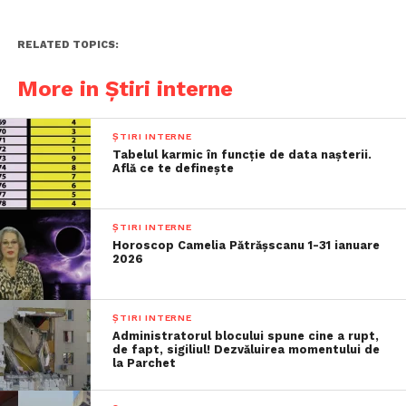
RELATED TOPICS:
More in Știri interne
ȘTIRI INTERNE
Tabelul karmic în funcție de data nașterii.
Află ce te definește
ȘTIRI INTERNE
Horoscop Camelia Pătrășscanu 1-31 ianuare
2026
ȘTIRI INTERNE
Administratorul blocului spune cine a rupt,
de fapt, sigiliul! Dezvăluirea momentului de
la Parchet