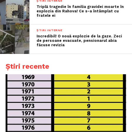
ȘTIRI INTERNE
Triplă tragedie în familia gravidei moarte în
explozia din Rahova! Ce s-a întâmplat cu
fratele ei
ȘTIRI INTERNE
Incredibil! O nouă explozie de la gaze. Zeci
de persoane evacuate, pensionarul abia
făcuse revizia
Știri recente