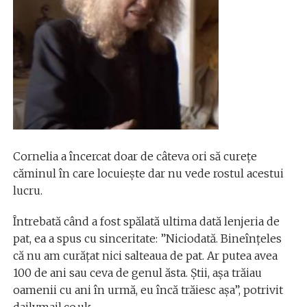
Cornelia a încercat doar de câteva ori să curețe
căminul în care locuiește dar nu vede rostul acestui
lucru.
Întrebată când a fost spălată ultima dată lenjeria de
pat, ea a spus cu sinceritate: ”Niciodată. Bineînțeles
că nu am curățat nici salteaua de pat. Ar putea avea
100 de ani sau ceva de genul ăsta. Știi, așa trăiau
oamenii cu ani în urmă, eu încă trăiesc așa”, potrivit
dailymail.co.uk.