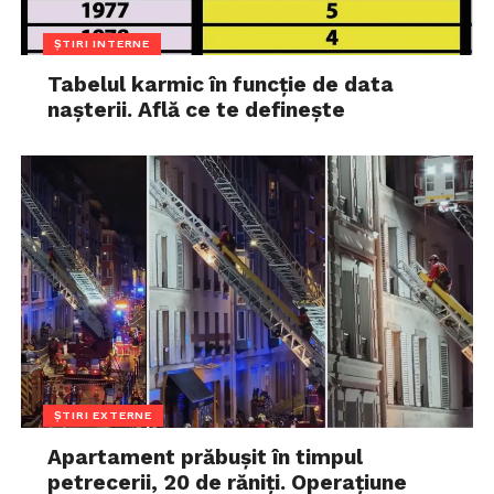
ȘTIRI INTERNE
Tabelul karmic în funcție de data
nașterii. Află ce te definește
ȘTIRI EXTERNE
Apartament prăbușit în timpul
petrecerii, 20 de răniți. Operațiune