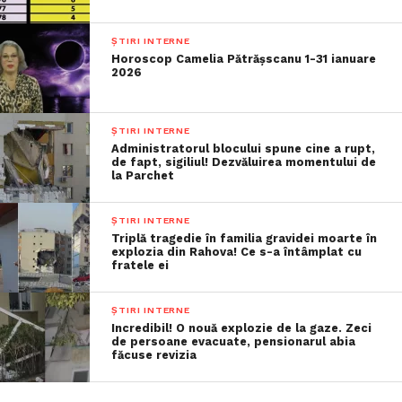
ȘTIRI INTERNE
Horoscop Camelia Pătrășscanu 1-31 ianuare
2026
ȘTIRI INTERNE
Administratorul blocului spune cine a rupt,
de fapt, sigiliul! Dezvăluirea momentului de
la Parchet
ȘTIRI INTERNE
Triplă tragedie în familia gravidei moarte în
explozia din Rahova! Ce s-a întâmplat cu
fratele ei
ȘTIRI INTERNE
Incredibil! O nouă explozie de la gaze. Zeci
de persoane evacuate, pensionarul abia
făcuse revizia