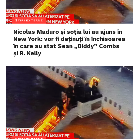
ȘTIRI EXTERNE
Nicolas Maduro și soția lui au ajuns în
New York: vor fi deținuți în închisoarea
în care au stat Sean „Diddy” Combs
și R. Kelly