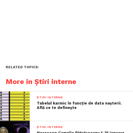
RELATED TOPICS:
More in Știri interne
ȘTIRI INTERNE
Tabelul karmic în funcție de data nașterii.
Află ce te definește
ȘTIRI INTERNE
Horoscop Camelia Pătrășscanu 1-31 ianuare