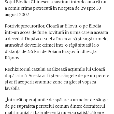
Soțul Elodiei Ghinescu a susținut întotdeauna că nu
a comis crima petrecută în noaptea de 29 spre 30
august 2007.
Potrivit procurorilor, Cioacă ar fi lovit-o pe Elodia
într-un acces de furie, lovitură în urma căreia aceasta
a decedat. După aceea, el a încercat să șteargă urmele,
aruncând dovezile crimei într-o râpă situată la o
distanță de 4,6 km de Poiana Brașov, în direcția
Râșnov.
Rechizitoriul cazului analizează acțiunile lui Cioacă
după crimă. Acesta ar fi șters sângele de pe un perete
și ar fi acoperit anumite zone cu glet și vopsea
lavabilă.
„Întrucât operaţiunile de spălare a urmelor de sânge
de pe suprafaţa peretelui comun dintre dormitorul
matrimonial şi baia aferentă nu erau satisfăcătoare