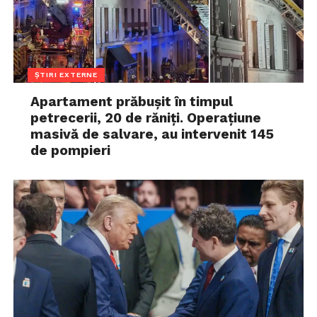
ȘTIRI EXTERNE
Apartament prăbușit în timpul
petrecerii, 20 de răniți. Operațiune
masivă de salvare, au intervenit 145
de pompieri