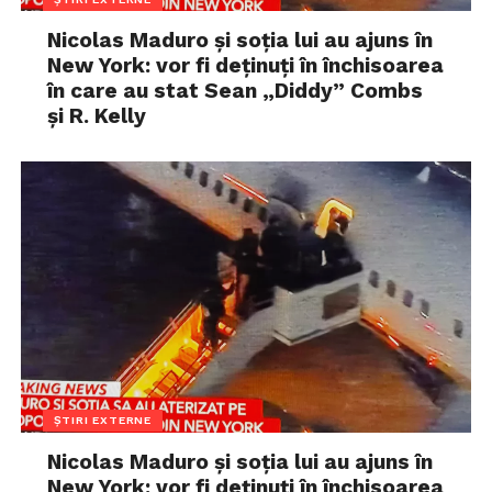
Nicolas Maduro și soția lui au ajuns în
New York: vor fi deținuți în închisoarea
în care au stat Sean „Diddy” Combs
și R. Kelly
ȘTIRI EXTERNE
Nicolas Maduro și soția lui au ajuns în
New York: vor fi deținuți în închisoarea