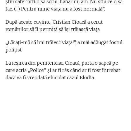
știu câte cărți o să scriu, habar nu am. Nu știu ce o să
fac. (…) Pentru mine viața nu a fost normală”.
După aceste cuvinte, Cristian Cioacă a cerut
românilor să îi permită să își trăiască viața.
„Lăsați-mă să îmi trăiesc viața!”, a mai adăugat fostul
polițist.
La ieșirea din penitenciar, Cioacă, purta o șapcă pe
care scria „Police” și ar fi râs când ar fi fost întrebat
dacă va fi vreodată elucidat cazul Elodia.