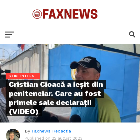
ȘTIRI INTERNE
Cristian Cioacă a ieşit din
penitenciar. Care au fost
primele sale declaraţii
(VIDEO)
By
Faxnews Redactia
Published on
22 august 2023