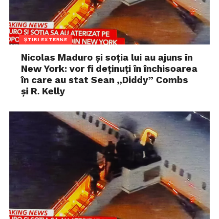
ȘTIRI EXTERNE
Nicolas Maduro și soția lui au ajuns în
New York: vor fi deținuți în închisoarea
în care au stat Sean „Diddy” Combs
și R. Kelly