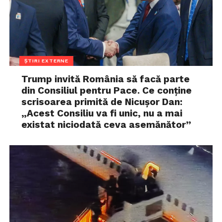
ȘTIRI EXTERNE
Trump invită România să facă parte
din Consiliul pentru Pace. Ce conține
scrisoarea primită de Nicușor Dan:
„Acest Consiliu va fi unic, nu a mai
existat niciodată ceva asemănător”