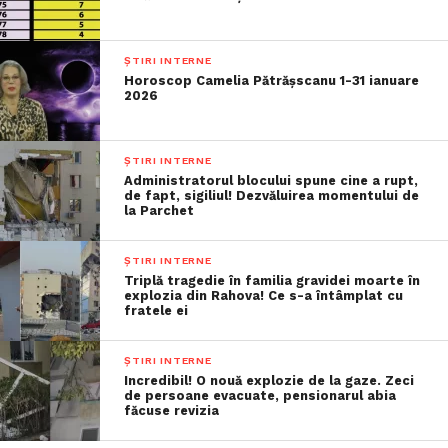
ȘTIRI INTERNE
Horoscop Camelia Pătrășscanu 1-31 ianuare
2026
ȘTIRI INTERNE
Administratorul blocului spune cine a rupt,
de fapt, sigiliul! Dezvăluirea momentului de
la Parchet
ȘTIRI INTERNE
Triplă tragedie în familia gravidei moarte în
explozia din Rahova! Ce s-a întâmplat cu
fratele ei
ȘTIRI INTERNE
Incredibil! O nouă explozie de la gaze. Zeci
de persoane evacuate, pensionarul abia
făcuse revizia