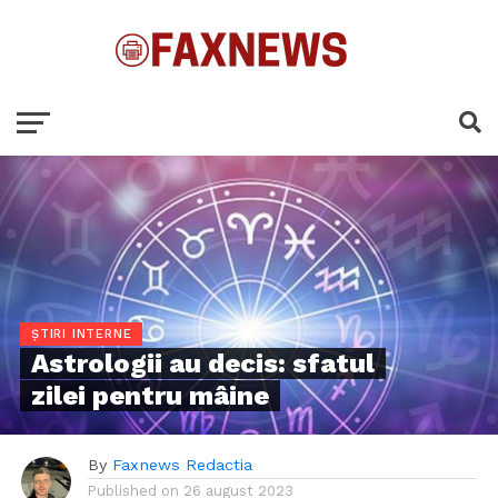
ȘTIRI INTERNE
Astrologii au decis: sfatul
zilei pentru mâine
By
Faxnews Redactia
Published on
26 august 2023