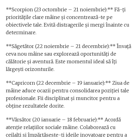
**Scorpion (23 octombrie – 21 noiembrie):** Fă-ți
prioritățile clare mâine și concentrează-te pe
obiectivele tale. Evită distragerile și mergi înainte cu
determinare.
**Săgetător (22 noiembrie – 21 decembrie):** Învață
ceva nou mâine sau explorează oportunități de
călătorie și aventură. Este momentul ideal să îți
lărgești orizonturile.
**Capricorn (22 decembrie – 19 ianuarie):** Ziua de
mâine aduce ocazii pentru consolidarea poziției tale
profesionale. Fii disciplinat și muncitor pentru a
obține rezultatele dorite.
**Vărsător (20 ianuarie – 18 februarie):** Acordă
atenție relațiilor sociale mâine. Colaborează cu
ceilalți și împărtășește-ți ideile inovatoare pentru a