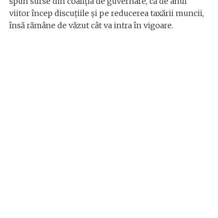
spun surse din coaliția de guvernare, că de anul
viitor încep discuțiile și pe reducerea taxării muncii,
însă rămâne de văzut cât va intra în vigoare.