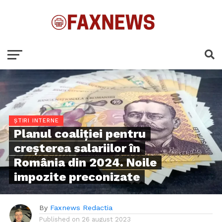
ȘTIRI INTERNE
Planul coaliţiei pentru
creşterea salariilor în
România din 2024. Noile
impozite preconizate
By
Faxnews Redactia
Published on
26 august 2023