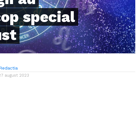
op special
ust
Redactia
27 august 2023