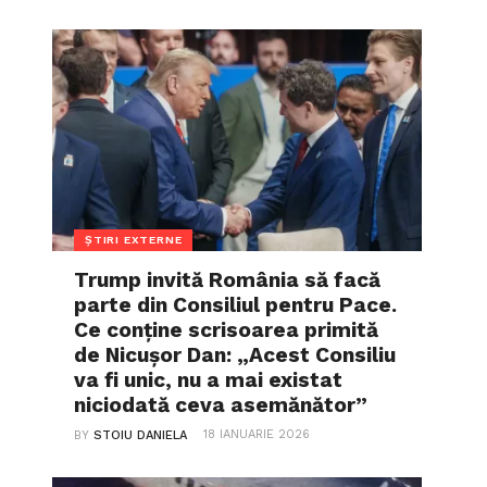
ȘTIRI EXTERNE
Trump invită România să facă
parte din Consiliul pentru Pace.
Ce conține scrisoarea primită
de Nicușor Dan: „Acest Consiliu
va fi unic, nu a mai existat
niciodată ceva asemănător”
18 IANUARIE 2026
BY
STOIU DANIELA