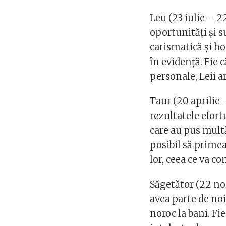
Leu (23 iulie – 2
oportunități și s
carismatică și hot
în evidență. Fie 
personale, Leii 
Taur (20 aprilie 
rezultatele efortu
care au pus mult
posibil să primea
lor, ceea ce va co
Săgetător (22 no
avea parte de noi
noroc la bani. Fie