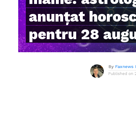
anunțat horosc
pentru 28 aug
By
Faxnews 
Published on