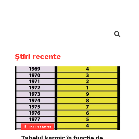
Știri recente
ȘTIRI INTERNE
Tabelul karmic în funcție de