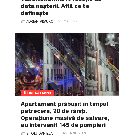
data nașterii. Află ce te
definește
26 MAI 2026
BY
ADRIAN VRAUKO
ȘTIRI EXTERNE
Apartament prăbușit în timpul
petrecerii, 20 de răniți.
Operațiune masivă de salvare,
au intervenit 145 de pompieri
18 IANUARIE 2026
BY
STOIU DANIELA