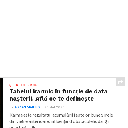
ȘTIRI INTERNE
Tabelul karmic în funcție de data
nașterii. Află ce te definește
BY
ADRIAN VRAUKO
26 MAI 2026
Karma este rezultatul acumulării faptelor bune și rele
din viețile anterioare, influențând obstacolele, dar și
oportunitățile...