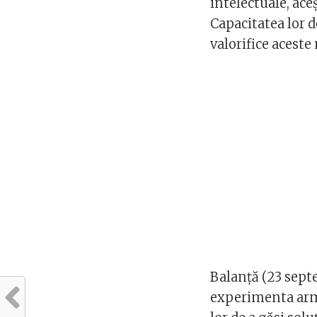
intelectuale, aceș
Capacitatea lor de
valorifice acest
Balanță (23 sept
experimenta armon