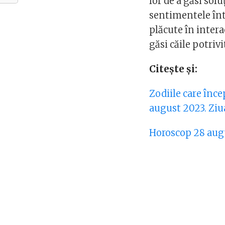
lor de a găsi sol
sentimentele în
plăcute în intera
găsi căile potriv
Citește și:
Zodiile care înc
august 2023. Ziu
Horoscop 28 aug