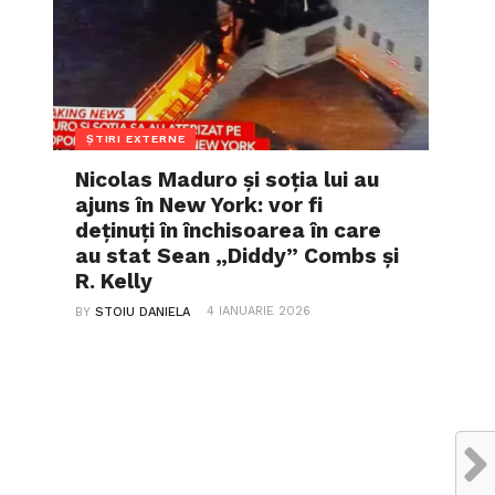
ȘTIRI EXTERNE
Nicolas Maduro și soția lui au
ajuns în New York: vor fi
deținuți în închisoarea în care
au stat Sean „Diddy” Combs și
R. Kelly
4 IANUARIE 2026
BY
STOIU DANIELA