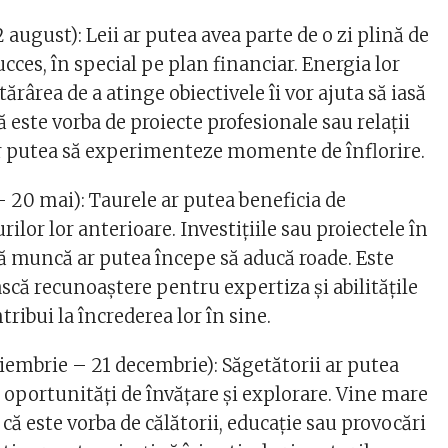
2 august): Leii ar putea avea parte de o zi plină de
ucces, în special pe plan financiar. Energia lor
ărârea de a atinge obiectivele îi vor ajuta să iasă
că este vorba de proiecte profesionale sau relații
ar putea să experimenteze momente de înflorire.
– 20 mai): Taurele ar putea beneficia de
rilor lor anterioare. Investițiile sau proiectele în
ă muncă ar putea începe să aducă roade. Este
scă recunoaștere pentru expertiza și abilitățile
ntribui la încrederea lor în sine.
iembrie – 21 decembrie): Săgetătorii ar putea
 oportunități de învățare și explorare. Vine mare
 că este vorba de călătorii, educație sau provocări