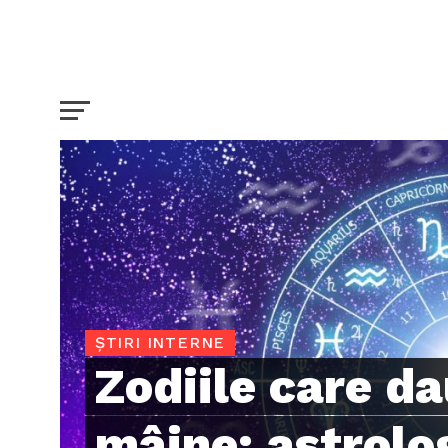
ȘTIRI INTERNE
Zodiile care da
mâine: astrolog