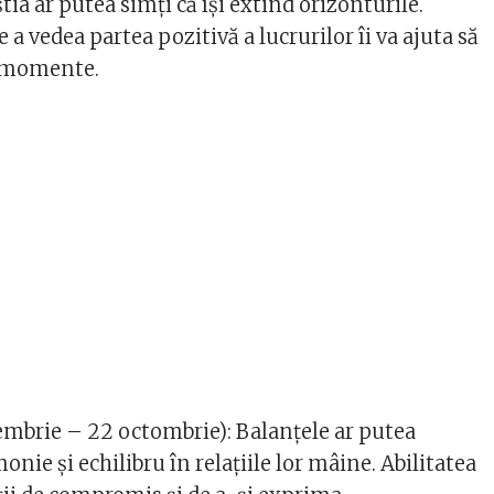
tia ar putea simți că își extind orizonturile.
 a vedea partea pozitivă a lucrurilor îi va ajuta să
e momente.
embrie – 22 octombrie): Balanțele ar putea
ie și echilibru în relațiile lor mâine. Abilitatea