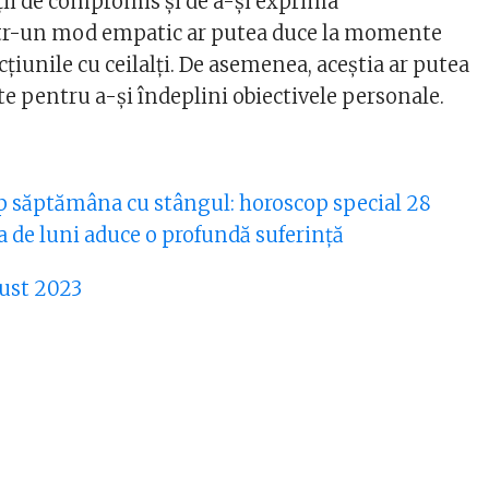
uții de compromis și de a-și exprima
tr-un mod empatic ar putea duce la momente
cțiunile cu ceilalți. De asemenea, aceștia ar putea
ite pentru a-și îndeplini obiectivele personale.
ep săptămâna cu stângul: horoscop special 28
a de luni aduce o profundă suferință
ust 2023