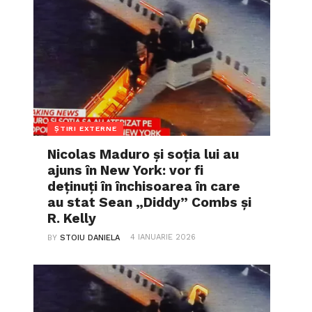
ȘTIRI EXTERNE
Nicolas Maduro și soția lui au
ajuns în New York: vor fi
deținuți în închisoarea în care
au stat Sean „Diddy” Combs și
R. Kelly
4 IANUARIE 2026
BY
STOIU DANIELA