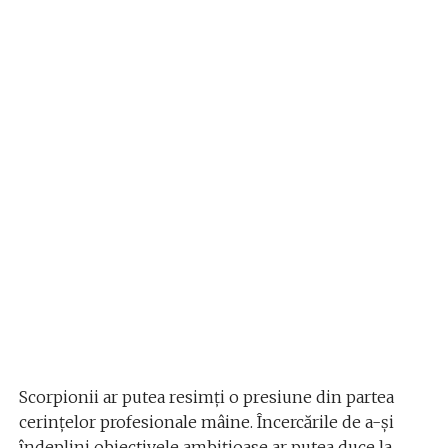
Scorpionii ar putea resimți o presiune din partea
cerințelor profesionale mâine. Încercările de a-și
îndeplini obiectivele ambițioase ar putea duce la