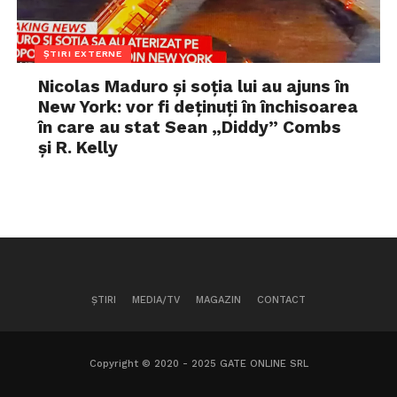
ȘTIRI EXTERNE
Nicolas Maduro și soția lui au ajuns în
New York: vor fi deținuți în închisoarea
în care au stat Sean „Diddy” Combs
și R. Kelly
ȘTIRI
MEDIA/TV
MAGAZIN
CONTACT
Copyright © 2020 - 2025 GATE ONLINE SRL