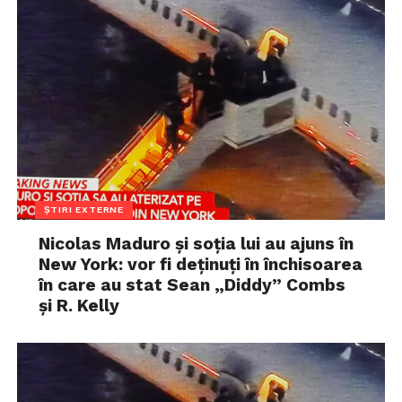
ȘTIRI EXTERNE
Nicolas Maduro și soția lui au ajuns în
New York: vor fi deținuți în închisoarea
în care au stat Sean „Diddy” Combs
și R. Kelly