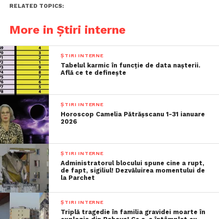
RELATED TOPICS:
More in Știri interne
ȘTIRI INTERNE
Tabelul karmic în funcție de data nașterii.
Află ce te definește
ȘTIRI INTERNE
Horoscop Camelia Pătrășscanu 1-31 ianuare
2026
ȘTIRI INTERNE
Administratorul blocului spune cine a rupt,
de fapt, sigiliul! Dezvăluirea momentului de
la Parchet
ȘTIRI INTERNE
Triplă tragedie în familia gravidei moarte în