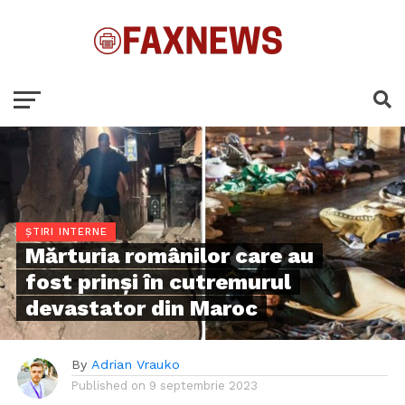
ȘTIRI INTERNE
Mărturia românilor care au
fost prinși în cutremurul
devastator din Maroc
By
Adrian Vrauko
Published on
9 septembrie 2023