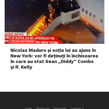
ȘTIRI EXTERNE
Nicolas Maduro și soția lui au ajuns în
New York: vor fi deținuți în închisoarea
în care au stat Sean „Diddy” Combs
și R. Kelly
ȘTIRI
MEDIA/TV
MAGAZIN
CONTACT