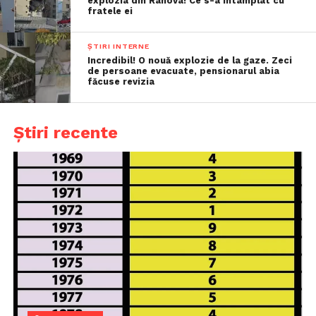
explozia din Rahova! Ce s-a întâmplat cu
fratele ei
ȘTIRI INTERNE
Incredibil! O nouă explozie de la gaze. Zeci
de persoane evacuate, pensionarul abia
făcuse revizia
Știri recente