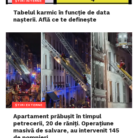
ȘTIRI INTERNE
Tabelul karmic în funcție de data
nașterii. Află ce te definește
ȘTIRI EXTERNE
Apartament prăbușit în timpul
petrecerii, 20 de răniți. Operațiune
masivă de salvare, au intervenit 145
de pompieri