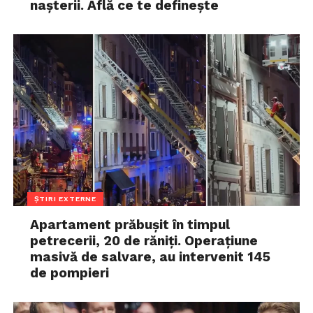
nașterii. Află ce te definește
ȘTIRI EXTERNE
Apartament prăbușit în timpul
petrecerii, 20 de răniți. Operațiune
masivă de salvare, au intervenit 145
de pompieri