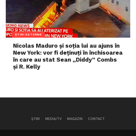
ȘTIRI EXTERNE
Nicolas Maduro și soția lui au ajuns în
New York: vor fi deținuți în închisoarea
în care au stat Sean „Diddy” Combs
și R. Kelly
ȘTIRI
MEDIA/TV
MAGAZIN
CONTACT