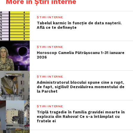
More in Știri interne
ȘTIRI INTERNE
Tabelul karmic în funcție de data nașterii.
Află ce te definește
ȘTIRI INTERNE
Horoscop Camelia Pătrășscanu 1-31 ianuare
2026
ȘTIRI INTERNE
Administratorul blocului spune cine a rupt,
de fapt, sigiliul! Dezvăluirea momentului de
la Parchet
ȘTIRI INTERNE
Triplă tragedie în familia gravidei moarte în
explozia din Rahova! Ce s-a întâmplat cu
fratele ei