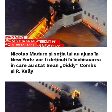
ȘTIRI EXTERNE
Nicolas Maduro și soția lui au ajuns în
New York: vor fi deținuți în închisoarea
în care au stat Sean „Diddy” Combs
și R. Kelly