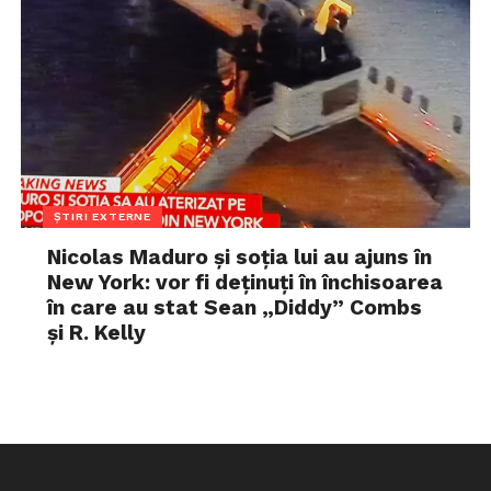
ȘTIRI EXTERNE
Nicolas Maduro și soția lui au ajuns în
New York: vor fi deținuți în închisoarea
în care au stat Sean „Diddy” Combs
și R. Kelly