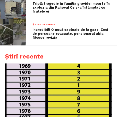
Triplă tragedie în familia gravidei moarte în
explozia din Rahova! Ce s-a întâmplat cu
fratele ei
ȘTIRI INTERNE
Incredibil! O nouă explozie de la gaze. Zeci
de persoane evacuate, pensionarul abia
făcuse revizia
Știri recente