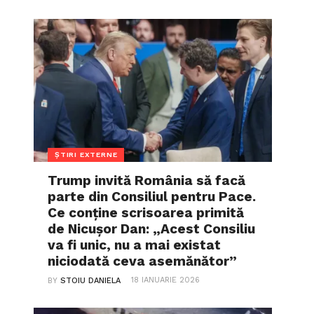
ȘTIRI EXTERNE
Trump invită România să facă
parte din Consiliul pentru Pace.
Ce conține scrisoarea primită
de Nicușor Dan: „Acest Consiliu
va fi unic, nu a mai existat
niciodată ceva asemănător”
18 IANUARIE 2026
BY
STOIU DANIELA