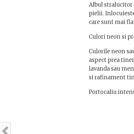
Albul stralucitor
pielii. Inlocuies
care sunt mai fl
Culori neon si pr
Culorile neon sa
aspect prea tinere
lavanda sau ment
si rafinament tin
Portocaliu inten