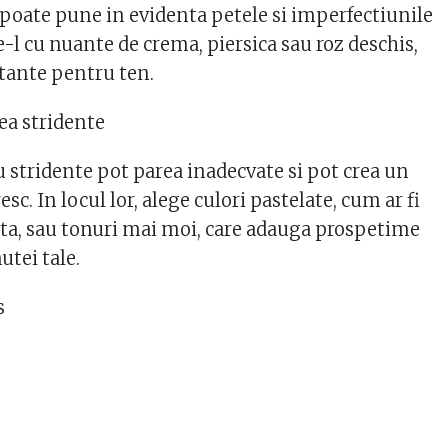
 poate pune in evidenta petele si imperfectiunile
te-l cu nuante de crema, piersica sau roz deschis,
atante pentru ten.
ea stridente
u stridente pot parea inadecvate si pot crea un
sc. In locul lor, alege culori pastelate, cum ar fi
a, sau tonuri mai moi, care adauga prospetime
utei tale.
s