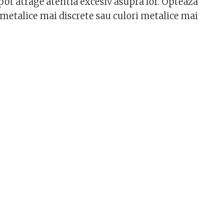
pot atrage atentia excesiv asupra lor. Opteaza
 metalice mai discrete sau culori metalice mai