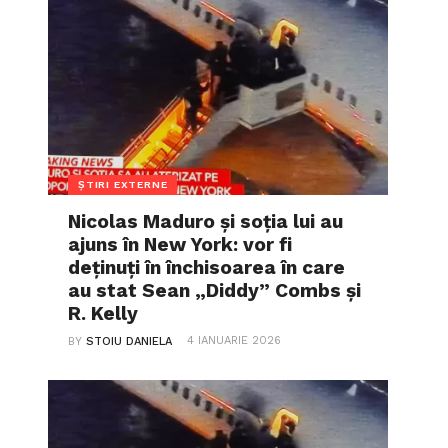
ȘTIRI EXTERNE
Nicolas Maduro și soția lui au
ajuns în New York: vor fi
deținuți în închisoarea în care
au stat Sean „Diddy” Combs și
R. Kelly
4 IANUARIE 2026
BY
STOIU DANIELA