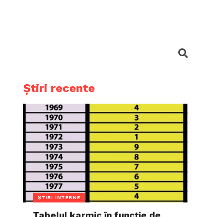
Știri recente
ȘTIRI INTERNE
Tabelul karmic în funcție de