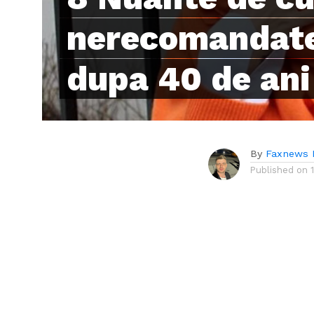
nerecomandate
dupa 40 de ani
By
Faxnews 
Published on