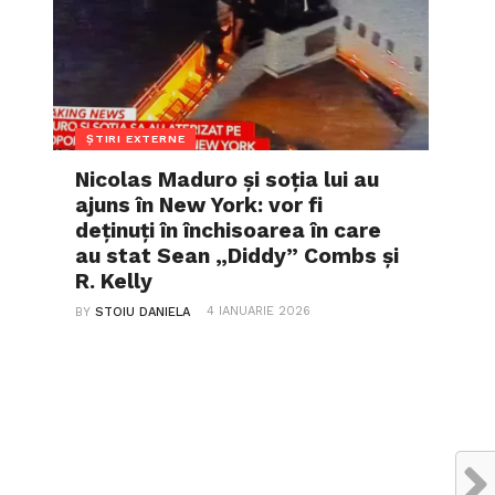
ȘTIRI EXTERNE
Nicolas Maduro și soția lui au
ajuns în New York: vor fi
deținuți în închisoarea în care
au stat Sean „Diddy” Combs și
R. Kelly
4 IANUARIE 2026
BY
STOIU DANIELA