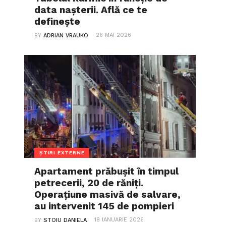
data nașterii. Află ce te
definește
26 MAI 2026
BY
ADRIAN VRAUKO
ȘTIRI EXTERNE
Apartament prăbușit în timpul
petrecerii, 20 de răniți.
Operațiune masivă de salvare,
au intervenit 145 de pompieri
18 IANUARIE 2026
BY
STOIU DANIELA