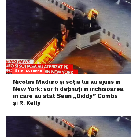
ȘTIRI EXTERNE
Nicolas Maduro și soția lui au ajuns în
New York: vor fi deținuți în închisoarea
în care au stat Sean „Diddy” Combs
și R. Kelly