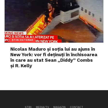
ȘTIRI EXTERNE
Nicolas Maduro și soția lui au ajuns în
New York: vor fi deținuți în închisoarea
în care au stat Sean „Diddy” Combs
și R. Kelly
ȘTIRI
MEDIA/TV
MAGAZIN
CONTACT