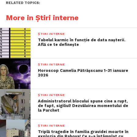
RELATED TOPICS:
More in Știri interne
ȘTIRI INTERNE
Tabelul karmic în funcție de data nașterii.
Află ce te definește
ȘTIRI INTERNE
Horoscop Camelia Pătrășscanu 1-31 ianuare
2026
ȘTIRI INTERNE
Administratorul blocului spune cine a rupt,
de fapt, sigiliul! Dezvăluirea momentului de
la Parchet
ȘTIRI INTERNE
Triplă tragedie în familia gravidei moarte în
explozia din Rahova! Ce s-a întâmplat cu