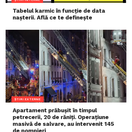
Tabelul karmic în funcție de data
nașterii. Află ce te definește
ȘTIRI EXTERNE
Apartament prăbușit în timpul
petrecerii, 20 de răniți. Operațiune
masivă de salvare, au intervenit 145
de pompieri