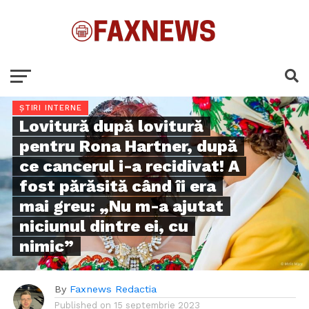
ȘTIRI INTERNE
Lovitură după lovitură
pentru Rona Hartner, după
ce cancerul i-a recidivat! A
fost părăsită când îi era
mai greu: „Nu m-a ajutat
niciunul dintre ei, cu
nimic”
By
Faxnews Redactia
Published on
15 septembrie 2023