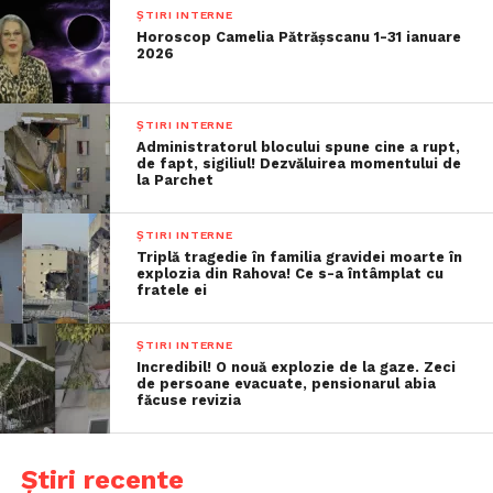
ȘTIRI INTERNE
Horoscop Camelia Pătrășscanu 1-31 ianuare
2026
ȘTIRI INTERNE
Administratorul blocului spune cine a rupt,
de fapt, sigiliul! Dezvăluirea momentului de
la Parchet
ȘTIRI INTERNE
Triplă tragedie în familia gravidei moarte în
explozia din Rahova! Ce s-a întâmplat cu
fratele ei
ȘTIRI INTERNE
Incredibil! O nouă explozie de la gaze. Zeci
de persoane evacuate, pensionarul abia
făcuse revizia
Știri recente