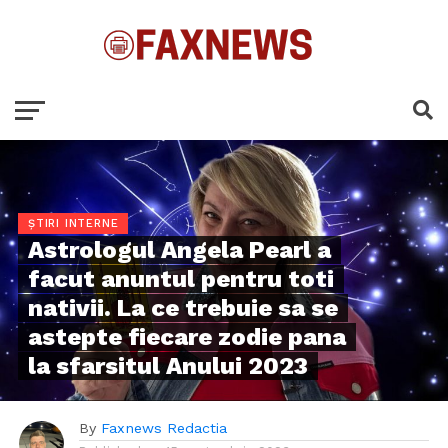
ȘTIRI INTERNE
Astrologul Angela Pearl a
facut anuntul pentru toti
nativii. La ce trebuie sa se
astepte fiecare zodie pana
la sfarsitul Anului 2023
By
Faxnews Redactia