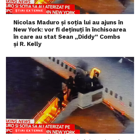
ȘTIRI EXTERNE
Nicolas Maduro și soția lui au ajuns în
New York: vor fi deținuți în închisoarea
în care au stat Sean „Diddy” Combs
și R. Kelly
ȘTIRI EXTERNE