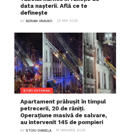
data nașterii. Află ce te
definește
26 MAI 2026
BY
ADRIAN VRAUKO
ȘTIRI EXTERNE
Apartament prăbușit în timpul
petrecerii, 20 de răniți.
Operațiune masivă de salvare,
au intervenit 145 de pompieri
18 IANUARIE 2026
BY
STOIU DANIELA