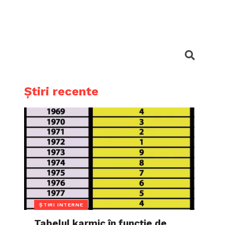
Știri recente
ȘTIRI INTERNE
Tabelul karmic în funcție de