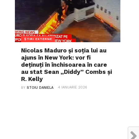
ȘTIRI EXTERNE
Nicolas Maduro și soția lui au
ajuns în New York: vor fi
deținuți în închisoarea în care
au stat Sean „Diddy” Combs și
R. Kelly
4 IANUARIE 2026
BY
STOIU DANIELA