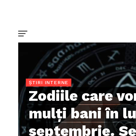
ȘTIRI INTERNE
Zodiile care vo
mulți bani în l
septembrie. S