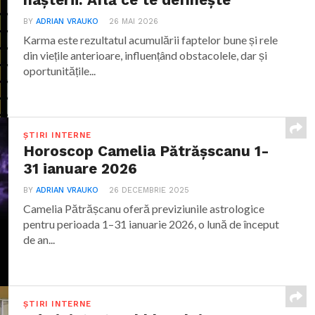
nașterii. Află ce te definește
BY
ADRIAN VRAUKO
26 MAI 2026
Karma este rezultatul acumulării faptelor bune și rele
din viețile anterioare, influențând obstacolele, dar și
oportunitățile...
ȘTIRI INTERNE
Horoscop Camelia Pătrășscanu 1-
31 ianuare 2026
BY
ADRIAN VRAUKO
26 DECEMBRIE 2025
Camelia Pătrășcanu oferă previziunile astrologice
pentru perioada 1–31 ianuarie 2026, o lună de început
de an...
ȘTIRI INTERNE