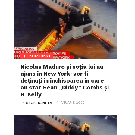
ȘTIRI EXTERNE
Nicolas Maduro și soția lui au
ajuns în New York: vor fi
deținuți în închisoarea în care
au stat Sean „Diddy” Combs și
R. Kelly
4 IANUARIE 2026
BY
STOIU DANIELA