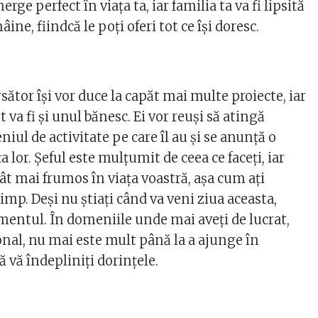
rge perfect în viața ta, iar familia ta va fi lipsită
mâine, fiindcă le poți oferi tot ce își doresc.
rsător își vor duce la capăt mai multe proiecte, iar
 va fi și unul bănesc. Ei vor reuși să atingă
iul de activitate pe care îl au și se anunță o
 lor. Șeful este mulțumit de ceea ce faceți, iar
cât mai frumos în viața voastră, așa cum ați
imp. Deși nu știați când va veni ziua aceasta,
entul. În domeniile unde mai aveți de lucrat,
nal, nu mai este mult până la a ajunge în
ă vă îndepliniți dorințele.