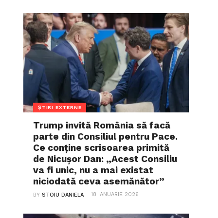
ȘTIRI EXTERNE
Trump invită România să facă
parte din Consiliul pentru Pace.
Ce conține scrisoarea primită
de Nicușor Dan: „Acest Consiliu
va fi unic, nu a mai existat
niciodată ceva asemănător”
18 IANUARIE 2026
BY
STOIU DANIELA