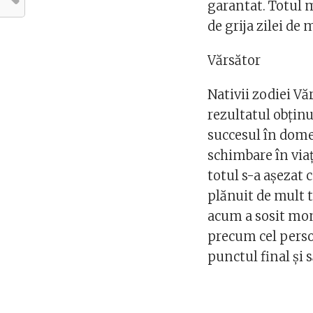
garantat. Totul me
de grija zilei de 
Vărsător
Nativii zodiei Vă
rezultatul obținut
succesul în domen
schimbare în viața
totul s-a așezat 
plănuit de mult t
acum a sosit mom
precum cel perso
punctul final și s