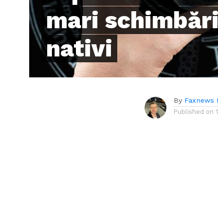
mari schimbări
nativi
By
Faxnews 
Published on