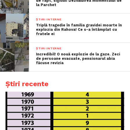
de fapt, sigiliul! Dezvăluirea momentului de
la Parchet
ȘTIRI INTERNE
Triplă tragedie în familia gravidei moarte în
explozia din Rahova! Ce s-a întâmplat cu
fratele ei
ȘTIRI INTERNE
Incredibil! O nouă explozie de la gaze. Zeci
de persoane evacuate, pensionarul abia
făcuse revizia
Știri recente