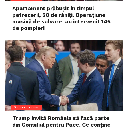
Apartament prăbușit în timpul
petrecerii, 20 de răniți. Operațiune
masivă de salvare, au intervenit 145
de pompieri
ȘTIRI EXTERNE
Trump invită România să facă parte
din Consiliul pentru Pace. Ce conține