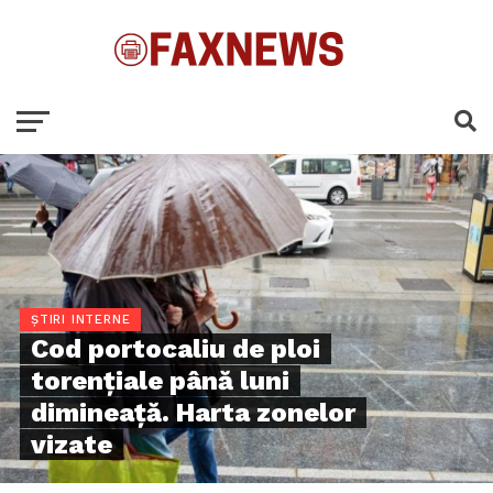
ȘTIRI INTERNE
Cod portocaliu de ploi
torențiale până luni
dimineață. Harta zonelor
vizate