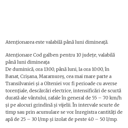
Atenționarea este valabilă până luni dimineață.
Atenţionare Cod galben pentru 10 judeţe, valabilă
până luni dimineaţa
De duminică, ora 13:00, până luni, la ora 10:00, în
Banat, Crişana, Maramureş, cea mai mare parte a
Transilvaniei şi a Olteniei vor fi perioade cu averse
torenţiale, descărcări electrice, intensificări de scurtă
durată ale vântului, rafale în general de 55 – 70 km/h
şi pe alocuri grindină şi vijelii. În intervale scurte de
timp sau prin acumulare se vor înregistra cantităţi de
apă de 25 – 30 l/mp şi izolat de peste 40 – 50 l/mp.