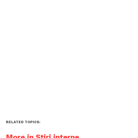
RELATED TOPICS:
More in Știri interne