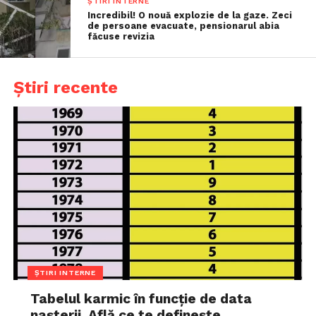
ȘTIRI INTERNE
Incredibil! O nouă explozie de la gaze. Zeci
de persoane evacuate, pensionarul abia
făcuse revizia
Știri recente
ȘTIRI INTERNE
Tabelul karmic în funcție de data
nașterii. Află ce te definește