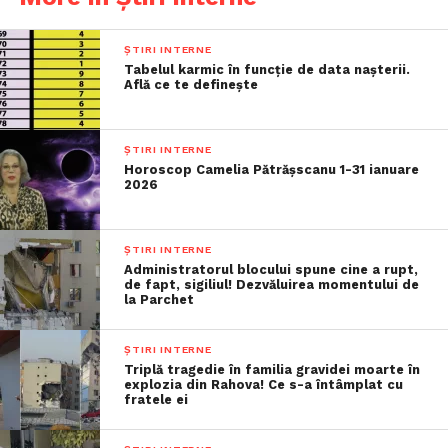
ȘTIRI INTERNE
Tabelul karmic în funcție de data nașterii.
Află ce te definește
ȘTIRI INTERNE
Horoscop Camelia Pătrășscanu 1-31 ianuare
2026
ȘTIRI INTERNE
Administratorul blocului spune cine a rupt,
de fapt, sigiliul! Dezvăluirea momentului de
la Parchet
ȘTIRI INTERNE
Triplă tragedie în familia gravidei moarte în
explozia din Rahova! Ce s-a întâmplat cu
fratele ei