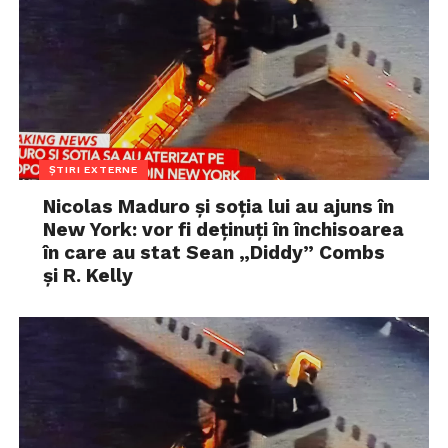
ȘTIRI EXTERNE
Nicolas Maduro și soția lui au ajuns în
New York: vor fi deținuți în închisoarea
în care au stat Sean „Diddy” Combs
și R. Kelly