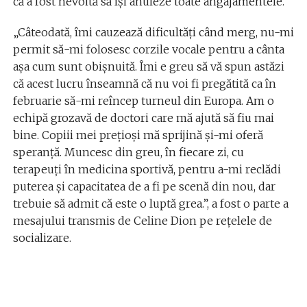
că a fost nevoită să își anuleze toate angajamentele.
„Câteodată, îmi cauzează dificultăți când merg, nu-mi
permit să-mi folosesc corzile vocale pentru a cânta
așa cum sunt obișnuită. Îmi e greu să vă spun astăzi
că acest lucru înseamnă că nu voi fi pregătită ca în
februarie să-mi reîncep turneul din Europa. Am o
echipă grozavă de doctori care mă ajută să fiu mai
bine. Copiii mei prețioși mă sprijină și-mi oferă
speranță. Muncesc din greu, în fiecare zi, cu
terapeuți în medicina sportivă, pentru a-mi reclădi
puterea și capacitatea de a fi pe scenă din nou, dar
trebuie să admit că este o luptă grea.”, a fost o parte a
mesajului transmis de Celine Dion pe rețelele de
socializare.