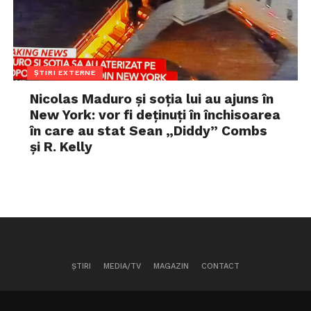
ȘTIRI EXTERNE
Nicolas Maduro și soția lui au ajuns în
New York: vor fi deținuți în închisoarea
în care au stat Sean „Diddy” Combs
și R. Kelly
ȘTIRI
MEDIA/TV
MAGAZIN
CONTACT