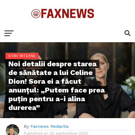
ȘTIRI INTERNE
Noi detalii despre starea
de sănătate a lui Celine
Dion! Sora ei a făcut
anunțul: „Putem face prea
puțin pentru a-i alina
durerea”
By
Faxnews Redactia
Published on
25 septembrie 2023