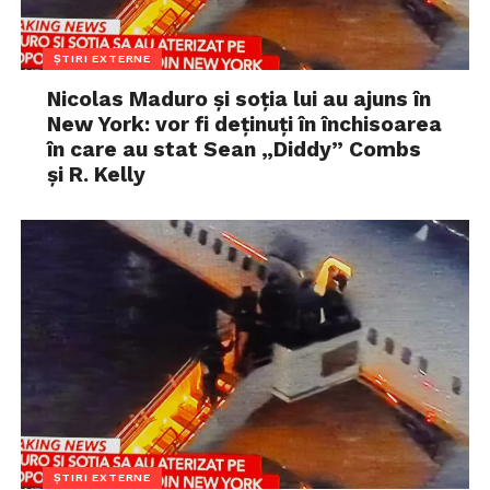
ȘTIRI EXTERNE
Nicolas Maduro și soția lui au ajuns în
New York: vor fi deținuți în închisoarea
în care au stat Sean „Diddy” Combs
și R. Kelly
ȘTIRI EXTERNE