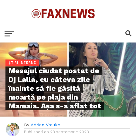
ȘTIRI INTERNE
Mesajul ciudat postat de
Dj Lalla, cu câteva zile
înainte să fie găsită
moartă pe plaja din
Mamaia. Așa s-a aflat tot
By
Adrian Vrauko
Published on
28 septembrie 2023