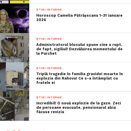
ȘTIRI INTERNE
Horoscop Camelia Pătrășscanu 1-31 ianuare
2026
ȘTIRI INTERNE
Administratorul blocului spune cine a rupt,
de fapt, sigiliul! Dezvăluirea momentului de
la Parchet
ȘTIRI INTERNE
Triplă tragedie în familia gravidei moarte în
explozia din Rahova! Ce s-a întâmplat cu
fratele ei
ȘTIRI INTERNE
Incredibil! O nouă explozie de la gaze. Zeci
de persoane evacuate, pensionarul abia
făcuse revizia