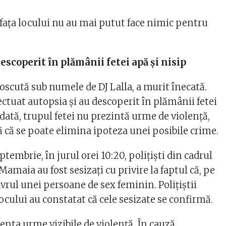
 faţa locului nu au mai putut face nimic pentru
descoperit în plămânii fetei apă și nisip
oscută sub numele de DJ Lalla, a murit înecată.
fectuat autopsia și au descoperit în plămânii fetei
odată, trupul fetei nu prezintă urme de violență,
 că se poate elimina ipoteza unei posibile crime.
ptembrie, în jurul orei 10:20, poliţişti din cadrul
 Mamaia au fost sesizaţi cu privire la faptul că, pe
davrul unei persoane de sex feminin. Poliţiştii
 locului au constatat că cele sesizate se confirmă.
nta urme vizibile de violenţă. În cauză,