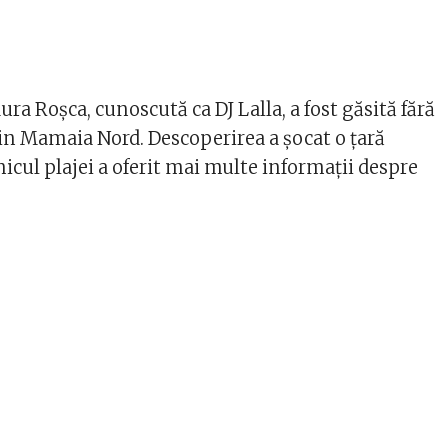
ura Roșca, cunoscută ca DJ Lalla, a fost găsită fără
din Mamaia Nord. Descoperirea a șocat o țară
nicul plajei a oferit mai multe informații despre