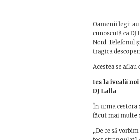
Oamenii legii au
cunoscută ca DJ L
Nord. Telefonul ș
tragica descoperi
Acestea se aflau 
Ies la iveală no
DJ Lalla
În urma cestora 
făcut mai multe d
„De ce să vorbim 
fost strangulată 