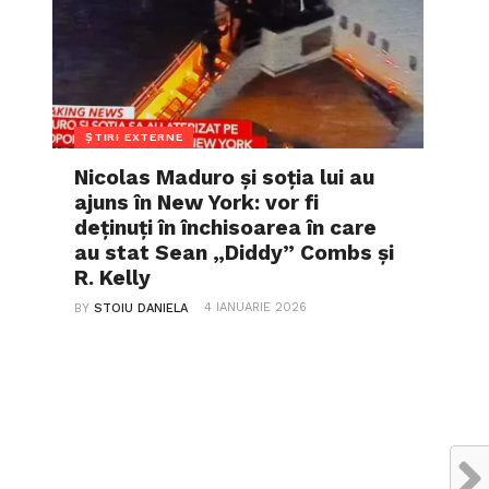
ȘTIRI EXTERNE
Nicolas Maduro și soția lui au
ajuns în New York: vor fi
deținuți în închisoarea în care
au stat Sean „Diddy” Combs și
R. Kelly
4 IANUARIE 2026
BY
STOIU DANIELA