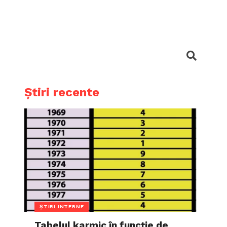
Știri recente
ȘTIRI INTERNE
Tabelul karmic în funcție de