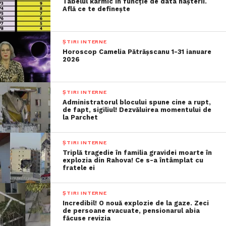
Tabelul karmic în funcție de data nașterii.
Află ce te definește
ȘTIRI INTERNE
Horoscop Camelia Pătrășscanu 1-31 ianuare
2026
ȘTIRI INTERNE
Administratorul blocului spune cine a rupt,
de fapt, sigiliul! Dezvăluirea momentului de
la Parchet
ȘTIRI INTERNE
Triplă tragedie în familia gravidei moarte în
explozia din Rahova! Ce s-a întâmplat cu
fratele ei
ȘTIRI INTERNE
Incredibil! O nouă explozie de la gaze. Zeci
de persoane evacuate, pensionarul abia
făcuse revizia