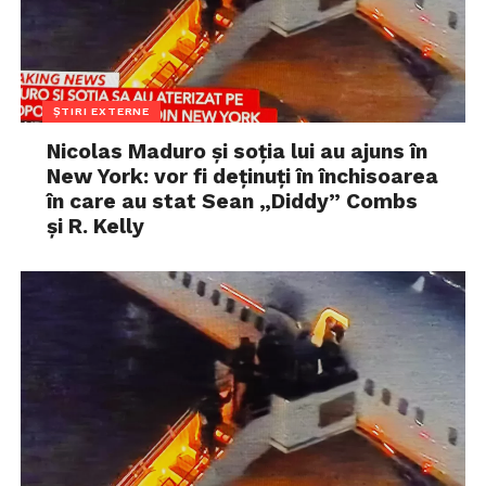
ȘTIRI EXTERNE
Nicolas Maduro și soția lui au ajuns în
New York: vor fi deținuți în închisoarea
în care au stat Sean „Diddy” Combs
și R. Kelly