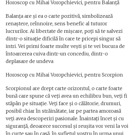
Horoscop cu Mihai Voropchievici, pentru Balanță
Balanţa are şi ea o carte pozitivă, simbolizează
renaștere, reînnoire, sens benefic al tuturor
lucrurilor. Ai libertate de mișcare, poți să te salvezi
dintr-o situație dificilă în care te pricepi singur să
intri. Vei primi foarte multe vești și te vei bucura de
întoarcerea cuiva dintr-un concediu, dintr-o
deplasare de undeva
Horoscop cu Mihai Voropchievici, pentru Scorpion
Scorpionul are drept carte orizontul, o carte foarte
bună care spune că veți avea un echilibru bun, veți fi
stăpân pe situație. Veţi face și o călătorie, drumuri,
posibil chiar în străinătate, iar pe partea amoroasă
veți avea descoperiri pasionale. Înaintați încet şi cu
siguranță, deoarece succesul și reușita vor veni la voi
în curte sau în casă, în sufletul vostru în urma unui