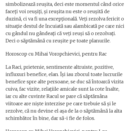
simbolizează reușita, deci este momentul când orice
faceți voi reușiți, și reușita nu este o reușită de
duzină, ci va fi una excepțională. Veți rezolva fericit o
situație destul de încuiată sau alambicată pe care nici
cu gândul nu gândeaţi că veți reuși să o rezolvați.
Deci o săptămână cu reușite pe toate planurile.
Horoscop cu Mihai Voropchievici, pentru Rac
La Raci, prietenie, sentimente altruiste, pozitive,
influxuri benefice, elan. Își iau zborul toate lucrurile
benefice spre alte persoane, se duc să întoarcă vizita
cuiva, fac vizite, relațiile amicale sunt la cote înalte,
iar cu alte cuvinte Racul se pare că săptămâna
viitoare are niște interzise pe care trebuie să și le
rezolve, că nu devine el așa de la o săptămână la alta
schimbător în bine, dar să-i fie de folos.