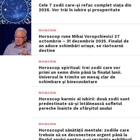
Cele 7 zodii care-și refac complet viața din
2026. Vor trăi în iubire și prosperitate
MAGAZIN
Horoscop rune Mihai Voropchievici 27
octombrie – 31 decembrie 2025. Finalul de
an aduce schimbări uriașe, se răstoarnă
destine
MAGAZIN
Horoscop spiritual: trei zodii care vor
primi un semn divin până la finalul lunii.
Universul le trimite un mesaj clar de
schimbare și binecuvântare
MAGAZIN
Horoscop karmic al iubirii: două zodii sunt
predestinate să-și întâlnească sufletul
pereche înainte de sfârșitul anului
MAGAZIN
Horoscopul sănătății mentale: zodiile care
trebuie să se deconecteze urgent până la
finalul anului pentru a-și recăpăta echilibrul