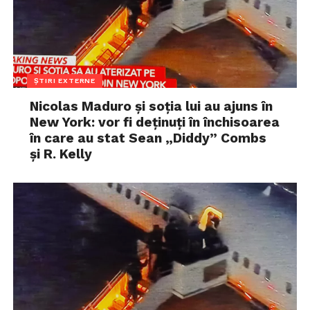
ȘTIRI EXTERNE
Nicolas Maduro și soția lui au ajuns în
New York: vor fi deținuți în închisoarea
în care au stat Sean „Diddy” Combs
și R. Kelly