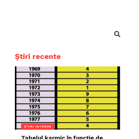
Știri recente
ȘTIRI INTERNE
Tabelul karmic în funcție de