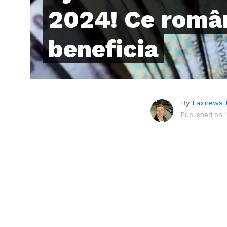
2024! Ce român
beneficia
By
Faxnews 
Published on