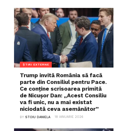
ȘTIRI EXTERNE
Trump invită România să facă
parte din Consiliul pentru Pace.
Ce conține scrisoarea primită
de Nicușor Dan: „Acest Consiliu
va fi unic, nu a mai existat
niciodată ceva asemănător”
18 IANUARIE 2026
BY
STOIU DANIELA