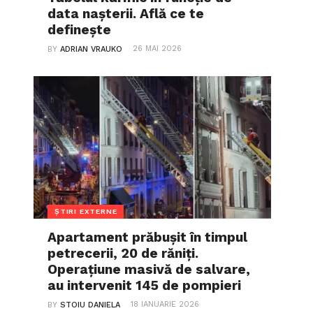
data nașterii. Află ce te
definește
26 MAI 2026
BY
ADRIAN VRAUKO
ȘTIRI EXTERNE
Apartament prăbușit în timpul
petrecerii, 20 de răniți.
Operațiune masivă de salvare,
au intervenit 145 de pompieri
18 IANUARIE 2026
BY
STOIU DANIELA