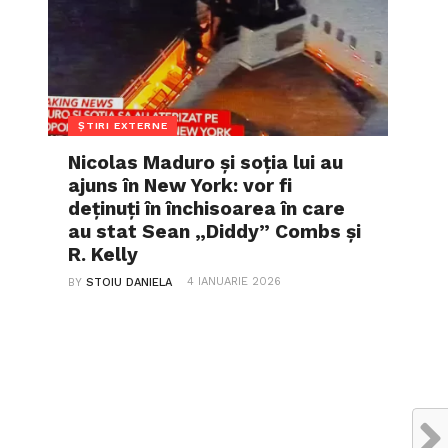
ȘTIRI EXTERNE
Nicolas Maduro și soția lui au
ajuns în New York: vor fi
deținuți în închisoarea în care
au stat Sean „Diddy” Combs și
R. Kelly
4 IANUARIE 2026
BY
STOIU DANIELA