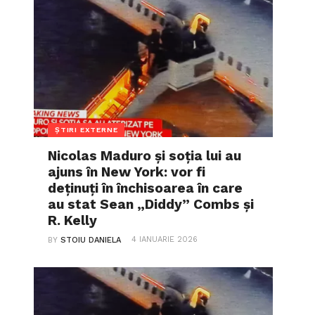
ȘTIRI EXTERNE
Nicolas Maduro și soția lui au
ajuns în New York: vor fi
deținuți în închisoarea în care
au stat Sean „Diddy” Combs și
R. Kelly
4 IANUARIE 2026
BY
STOIU DANIELA