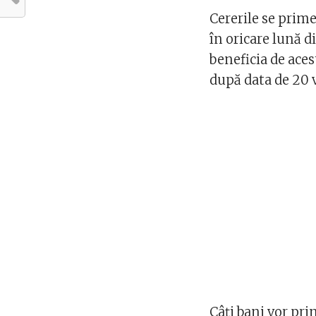
Cererile se prim
în oricare lună d
beneficia de aces
după data de 20 
Câți bani vor pri