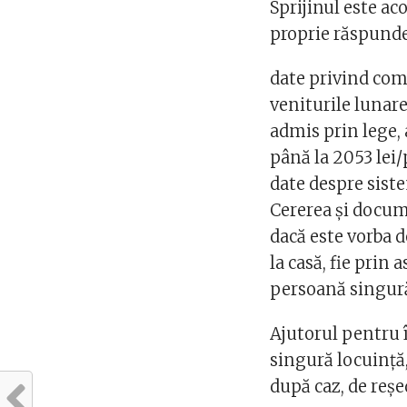
Sprijinul este aco
proprie răspunde
date privind co
veniturile lunar
admis prin lege, a
până la 2053 lei
date despre siste
Cererea și docume
dacă este vorba 
la casă, fie prin 
persoană singură 
Ajutorul pentru 
singură locuință
după caz, de reșe