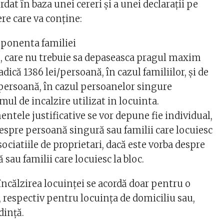
rdat în baza unei cereri și a unei declarații pe
re care va conține:
mponenta familiei
e, care nu trebuie sa depaseasca pragul maxim
dică 1386 lei/persoană, în cazul familiilor, și de
/persoană, în cazul persoanelor singure
mul de incalzire utilizat in locuinta.
ntele justificative se vor depune fie individual,
despre persoană singură sau familii care locuiesc
asociatiile de proprietari, dacă este vorba despre
sau familii care locuiesc la bloc.
încălzirea locuinței se acordă doar pentru o
, respectiv pentru locuința de domiciliu sau,
dință.