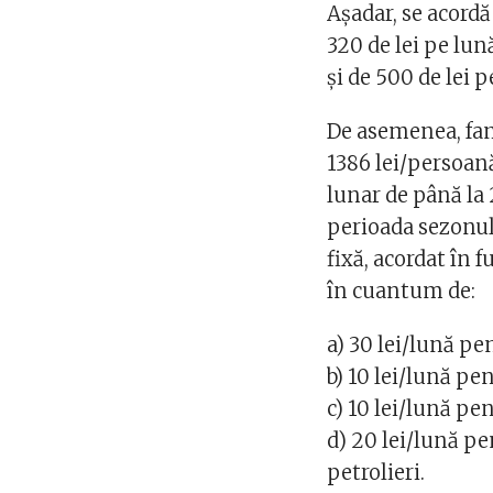
Așadar, se acordă
320 de lei pe lun
și de 500 de lei 
De asemenea, fam
1386 lei/persoan
lunar de până la 
perioada sezonul
fixă, acordat în f
în cuantum de:
a) 30 lei/lună pe
b) 10 lei/lună p
c) 10 lei/lună p
d) 20 lei/lună pe
petrolieri.