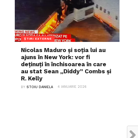
ȘTIRI EXTERNE
Nicolas Maduro și soția lui au
ajuns în New York: vor fi
deținuți în închisoarea în care
au stat Sean „Diddy” Combs și
R. Kelly
4 IANUARIE 2026
BY
STOIU DANIELA