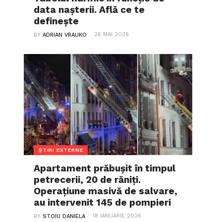
data nașterii. Află ce te
definește
26 MAI 2026
BY
ADRIAN VRAUKO
ȘTIRI EXTERNE
Apartament prăbușit în timpul
petrecerii, 20 de răniți.
Operațiune masivă de salvare,
au intervenit 145 de pompieri
18 IANUARIE 2026
BY
STOIU DANIELA