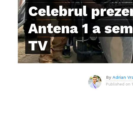
Celebrul preze
Antena 1 a sem
TV
By
Adrian Vr
Published on