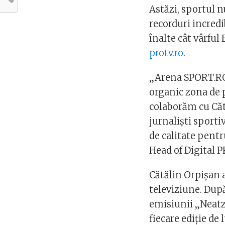
Astăzi, sportul 
recorduri incredi
înalte cât vârful
protv.ro
.
„Arena SPORT.RO 
organic zona de
colaborăm cu Căt
jurnaliști sport
de calitate pentr
Head of Digital P
Cătălin Orpișan a
televiziune. După
emisiunii „Neatz
fiecare ediție de