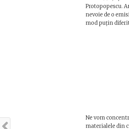
Protopopescu. Am
nevoie de o emis
mod puţin diferit
Ne vom concentra
materialele din ce