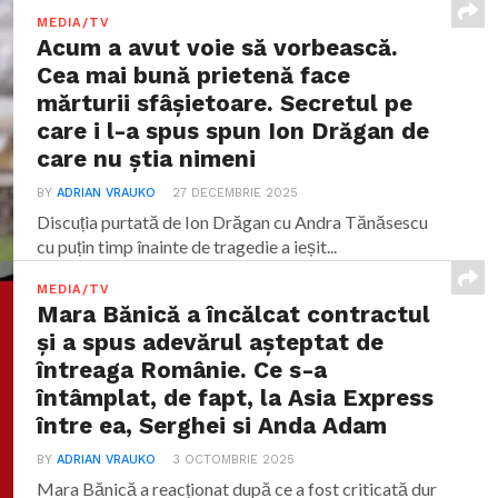
MEDIA/TV
Acum a avut voie să vorbească.
Cea mai bună prietenă face
mărturii sfâşietoare. Secretul pe
care i l-a spus spun Ion Drăgan de
care nu știa nimeni
BY
ADRIAN VRAUKO
27 DECEMBRIE 2025
Discuția purtată de Ion Drăgan cu Andra Tănăsescu
cu puțin timp înainte de tragedie a ieșit...
MEDIA/TV
Mara Bănică a încălcat contractul
și a spus adevărul așteptat de
întreaga Românie. Ce s-a
întâmplat, de fapt, la Asia Express
între ea, Serghei si Anda Adam
BY
ADRIAN VRAUKO
3 OCTOMBRIE 2025
Mara Bănică a reacționat după ce a fost criticată dur