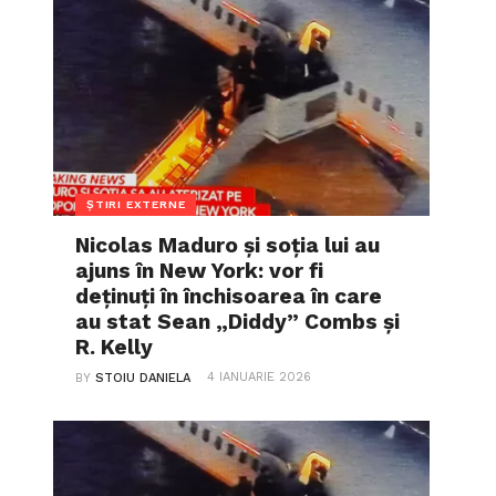
ȘTIRI EXTERNE
Nicolas Maduro și soția lui au
ajuns în New York: vor fi
deținuți în închisoarea în care
au stat Sean „Diddy” Combs și
R. Kelly
4 IANUARIE 2026
BY
STOIU DANIELA