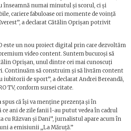
nu înseamnă numai minutul şi scorul, ci şi
bile, cariere fabuloase ori momente de voinţă
 Everest”, a declarat Cătălin Oprişan potrivit
este un nou proiect digital prin care dezvoltăm
 premium video content. Suntem bucuroși să
ălin Oprișan, unul dintre cei mai cunoscuți
ivi. Continuăm să construim și să livrăm content
u iubitorii de sport”, a declarat Andrei Bereandă,
RO TV, conform sursei citate.
 spus că își va menține prezența și în
 ce ani de zile fanii l-au putut vedea în cadrul
a cu Răzvan și Dani”, jurnalistul apare acum în
 luni a emisiunii „La Măruță.”