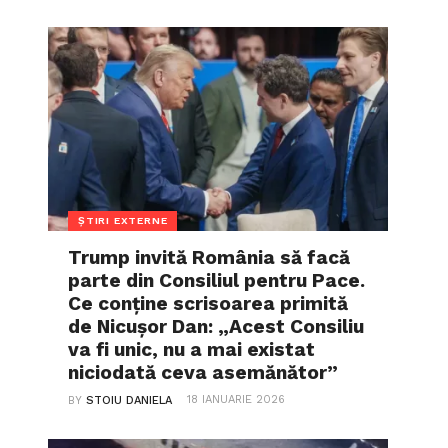
ȘTIRI EXTERNE
Trump invită România să facă
parte din Consiliul pentru Pace.
Ce conține scrisoarea primită
de Nicușor Dan: „Acest Consiliu
va fi unic, nu a mai existat
niciodată ceva asemănător”
18 IANUARIE 2026
BY
STOIU DANIELA