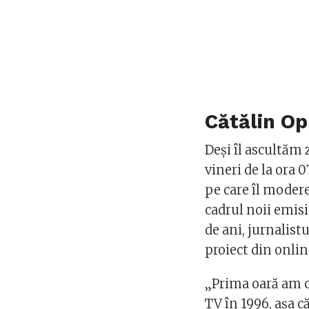
Cătălin Op
Deși îl ascultăm 
vineri de la ora 0
pe care îl modere
cadrul noii emis
de ani, jurnalist
proiect din onlin
„Prima oară am c
TV în 1996, aşa c