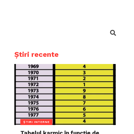
Știri recente
ȘTIRI INTERNE
Tabelul karmic în funcție de