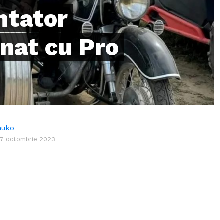
ntator
nat cu Pro
auko
17 octombrie 2023