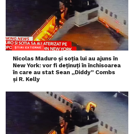
ȘTIRI EXTERNE
Nicolas Maduro și soția lui au ajuns în
New York: vor fi deținuți în închisoarea
în care au stat Sean „Diddy” Combs
și R. Kelly