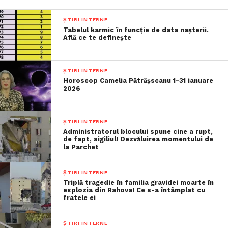
ȘTIRI INTERNE
Tabelul karmic în funcție de data nașterii.
Află ce te definește
ȘTIRI INTERNE
Horoscop Camelia Pătrășscanu 1-31 ianuare
2026
ȘTIRI INTERNE
Administratorul blocului spune cine a rupt,
de fapt, sigiliul! Dezvăluirea momentului de
la Parchet
ȘTIRI INTERNE
Triplă tragedie în familia gravidei moarte în
explozia din Rahova! Ce s-a întâmplat cu
fratele ei
ȘTIRI INTERNE