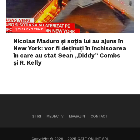
ȘTIRI EXTERNE
Nicolas Maduro și soția lui au ajuns în
New York: vor fi deținuți în închisoarea
în care au stat Sean „Diddy” Combs
și R. Kelly
ȘTIRI
MEDIA/TV
MAGAZIN
CONTACT
Copyright © 2020 - 2025 GATE ONLINE SRL