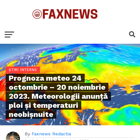
ȘTIRI INTERNE
Prognoza meteo 24
octombrie – 20 noiembrie
2023. Meteorologii anunţă
ploi şi temperaturi
neobişnuite
By
Faxnews Redactia