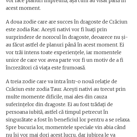
vor face planuri împreună, așa cum au visat până în
acest moment.
A doua zodie care are succes în dragoste de Crăciun
este zodia Rac. Acești nativi vor fi luați prin
surprindere de norocul în dragoste, deoarece nu și-
au făcut astfel de planuri până în acest moment. Ei
vor trăi intens toate experiențele, iar momentele
unice de care vor avea parte vor fi un motiv de a fi
încrezători că viața este frumoasă.
A treia zodie care va intra într-o nouă relație de
Crăciun este zodia Taur. Acești nativi au trecut prin
multe momente dificile, mai ales din cauza
suferințelor din dragoste. Ei au fost trădați de
persoana iubită, astfel că timpul petrecut în
singurătate a fost în beneficiul lor pentru a se relaxa.
Spre bucuria lor, momentele speciale vin abia când
nu își vor mai dori acest lucru, dar iubirea le va