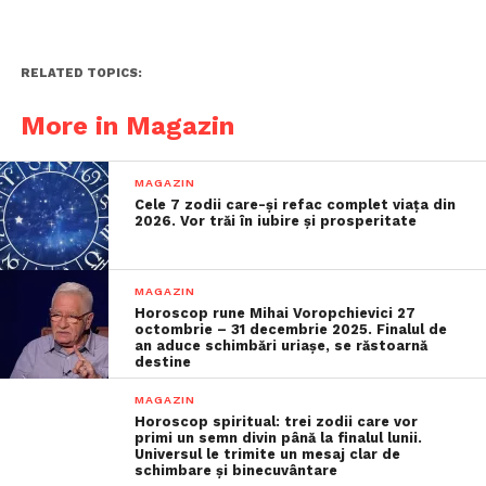
RELATED TOPICS:
More in Magazin
MAGAZIN
Cele 7 zodii care-și refac complet viața din
2026. Vor trăi în iubire și prosperitate
MAGAZIN
Horoscop rune Mihai Voropchievici 27
octombrie – 31 decembrie 2025. Finalul de
an aduce schimbări uriașe, se răstoarnă
destine
MAGAZIN
Horoscop spiritual: trei zodii care vor
primi un semn divin până la finalul lunii.
Universul le trimite un mesaj clar de
schimbare și binecuvântare