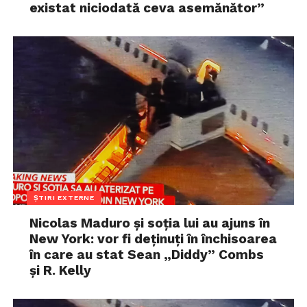
existat niciodată ceva asemănător”
ȘTIRI EXTERNE
Nicolas Maduro și soția lui au ajuns în
New York: vor fi deținuți în închisoarea
în care au stat Sean „Diddy” Combs
și R. Kelly