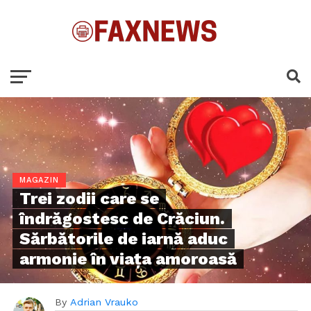
MAGAZIN
Trei zodii care se
îndrăgostesc de Crăciun.
Sărbătorile de iarnă aduc
armonie în viața amoroasă
By
Adrian Vrauko