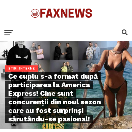
ȘTIRI INTERNE
Ce cuplu s-a format după
participarea la America
Express! Cine sunt
concurenții din noul sezon
care au fost surprinși
sărutându-se pasional!