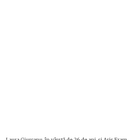
Laura Giurcanu, în vârstă de 26 de ani, și Aris Eram,