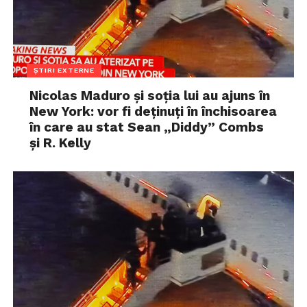
ȘTIRI EXTERNE
Nicolas Maduro și soția lui au ajuns în
New York: vor fi deținuți în închisoarea
în care au stat Sean „Diddy” Combs
și R. Kelly