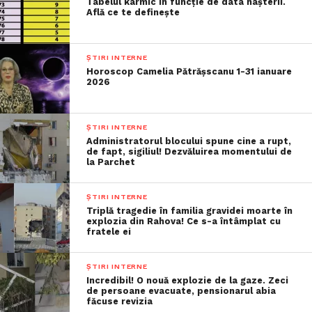
Tabelul karmic în funcție de data nașterii.
Află ce te definește
ȘTIRI INTERNE
Horoscop Camelia Pătrășscanu 1-31 ianuare
2026
ȘTIRI INTERNE
Administratorul blocului spune cine a rupt,
de fapt, sigiliul! Dezvăluirea momentului de
la Parchet
ȘTIRI INTERNE
Triplă tragedie în familia gravidei moarte în
explozia din Rahova! Ce s-a întâmplat cu
fratele ei
ȘTIRI INTERNE
Incredibil! O nouă explozie de la gaze. Zeci
de persoane evacuate, pensionarul abia
făcuse revizia