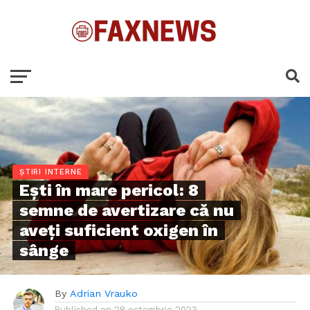
ȘTIRI INTERNE
Ești în mare pericol: 8
semne de avertizare că nu
aveți suficient oxigen în
sânge
By
Adrian Vrauko
Published on
28 octombrie 2023