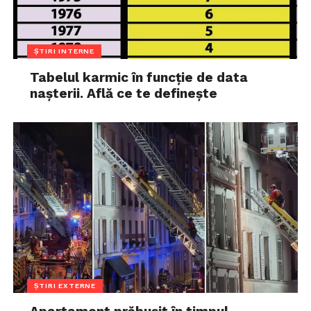
ȘTIRI INTERNE
Tabelul karmic în funcție de data
nașterii. Află ce te definește
ȘTIRI EXTERNE