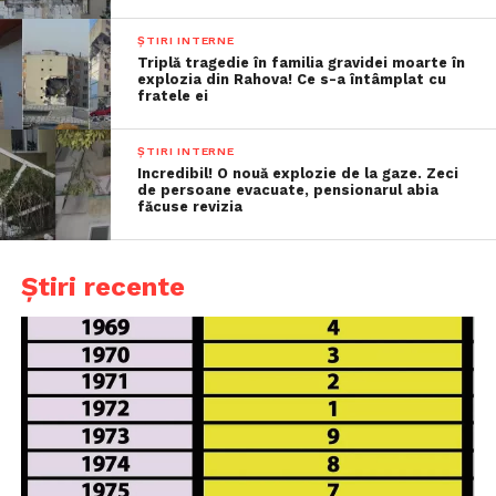
ȘTIRI INTERNE
Triplă tragedie în familia gravidei moarte în
explozia din Rahova! Ce s-a întâmplat cu
fratele ei
ȘTIRI INTERNE
Incredibil! O nouă explozie de la gaze. Zeci
de persoane evacuate, pensionarul abia
făcuse revizia
Știri recente