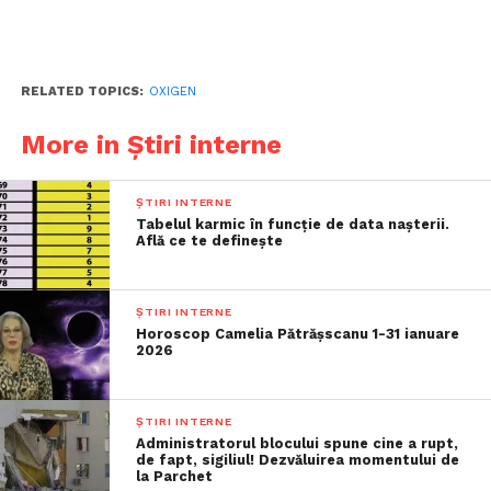
RELATED TOPICS:
OXIGEN
More in Știri interne
ȘTIRI INTERNE
Tabelul karmic în funcție de data nașterii.
Află ce te definește
ȘTIRI INTERNE
Horoscop Camelia Pătrășscanu 1-31 ianuare
2026
ȘTIRI INTERNE
Administratorul blocului spune cine a rupt,
de fapt, sigiliul! Dezvăluirea momentului de
la Parchet