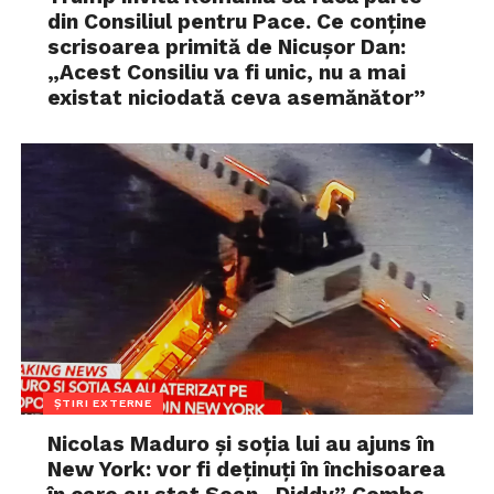
din Consiliul pentru Pace. Ce conține
scrisoarea primită de Nicușor Dan:
„Acest Consiliu va fi unic, nu a mai
existat niciodată ceva asemănător”
ȘTIRI EXTERNE
Nicolas Maduro și soția lui au ajuns în
New York: vor fi deținuți în închisoarea