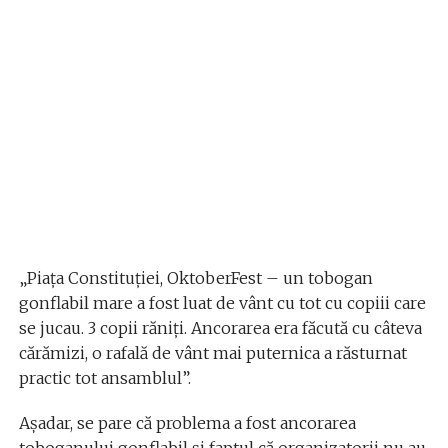
„Piața Constituției, OktoberFest – un tobogan
gonflabil mare a fost luat de vânt cu tot cu copiii care
se jucau. 3 copii răniți. Ancorarea era făcută cu câteva
cărămizi, o rafală de vânt mai puternica a răsturnat
practic tot ansamblul”.
Așadar, se pare că problema a fost ancorarea
toboganului gonflabil și faptul că organizatorii nu au