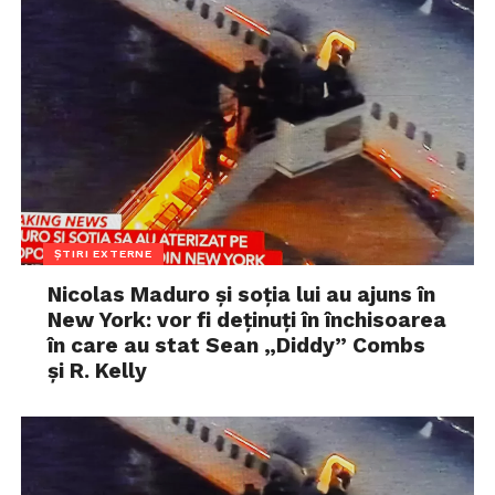
ȘTIRI EXTERNE
Nicolas Maduro și soția lui au ajuns în
New York: vor fi deținuți în închisoarea
în care au stat Sean „Diddy” Combs
și R. Kelly