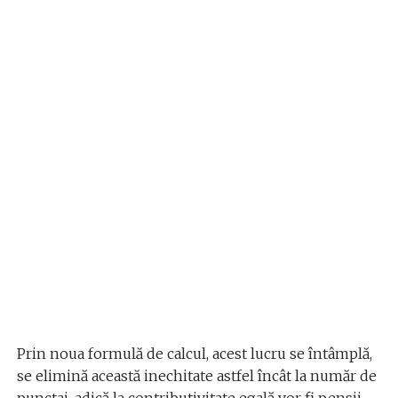
Prin noua formulă de calcul, acest lucru se întâmplă,
se elimină această inechitate astfel încât la număr de
punctaj, adică la contributivitate egală vor fi pensii