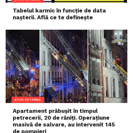
Tabelul karmic în funcție de data
nașterii. Află ce te definește
ȘTIRI EXTERNE
Apartament prăbușit în timpul
petrecerii, 20 de răniți. Operațiune
masivă de salvare, au intervenit 145
de pompieri