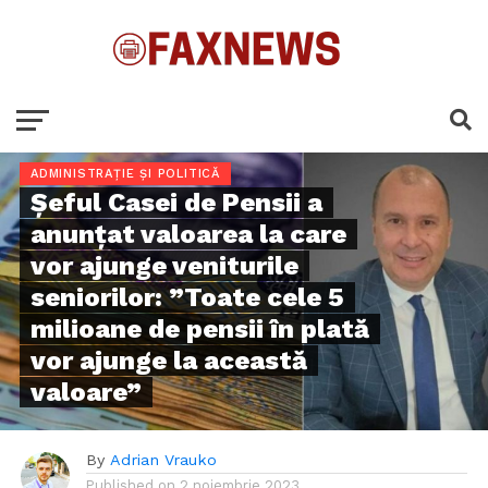
ADMINISTRAȚIE ȘI POLITICĂ
Șeful Casei de Pensii a
anunțat valoarea la care
vor ajunge veniturile
seniorilor: ”Toate cele 5
milioane de pensii în plată
vor ajunge la această
valoare”
By
Adrian Vrauko
Published on
2 noiembrie 2023