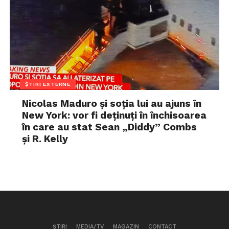
ȘTIRI EXTERNE
Nicolas Maduro și soția lui au ajuns în
New York: vor fi deținuți în închisoarea
în care au stat Sean „Diddy” Combs
și R. Kelly
ȘTIRI
MEDIA/TV
MAGAZIN
CONTACT