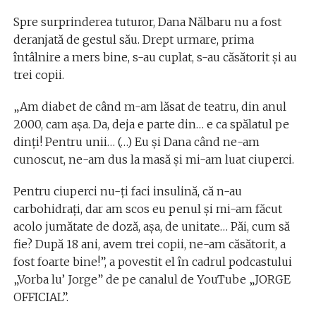
Spre surprinderea tuturor, Dana Nălbaru nu a fost
deranjată de gestul său. Drept urmare, prima
întâlnire a mers bine, s-au cuplat, s-au căsătorit și au
trei copii.
„Am diabet de când m-am lăsat de teatru, din anul
2000, cam așa. Da, deja e parte din… e ca spălatul pe
dinți! Pentru unii… (…) Eu și Dana când ne-am
cunoscut, ne-am dus la masă și mi-am luat ciuperci.
Pentru ciuperci nu-ți faci insulină, că n-au
carbohidrați, dar am scos eu penul și mi-am făcut
acolo jumătate de doză, așa, de unitate… Păi, cum să
fie? După 18 ani, avem trei copii, ne-am căsătorit, a
fost foarte bine!”, a povestit el în cadrul podcastului
„Vorba lu’ Jorge” de pe canalul de YouTube „JORGE
OFFICIAL”.