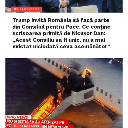
ȘTIRI EXTERNE
Trump invită România să facă parte
din Consiliul pentru Pace. Ce conține
scrisoarea primită de Nicușor Dan:
„Acest Consiliu va fi unic, nu a mai
existat niciodată ceva asemănător”
ȘTIRI EXTERNE