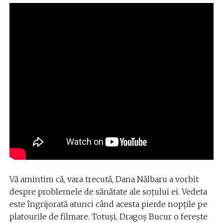
Vă amintim că, vara trecută, Dana Nălbaru a vorbit
despre problemele de sănătate ale soțului ei. Vedeta
este îngrijorată atunci când acesta pierde nopțile pe
platourile de filmare. Totuși, Dragoș Bucur o ferește