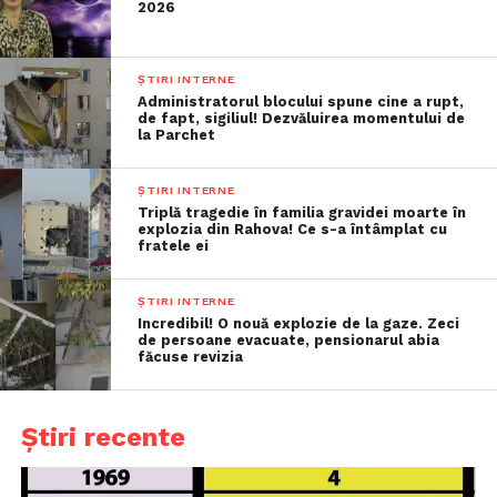
2026
ȘTIRI INTERNE
Administratorul blocului spune cine a rupt,
de fapt, sigiliul! Dezvăluirea momentului de
la Parchet
ȘTIRI INTERNE
Triplă tragedie în familia gravidei moarte în
explozia din Rahova! Ce s-a întâmplat cu
fratele ei
ȘTIRI INTERNE
Incredibil! O nouă explozie de la gaze. Zeci
de persoane evacuate, pensionarul abia
făcuse revizia
Știri recente