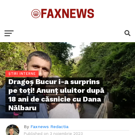
ȘTIRI INTERNE
Dragoș Bucur i-a surprins
pe toţi! Anunţ uluitor după
18 ani de căsnicie cu Dana
Nălbaru
By
Faxnews Redactia
Published on
3 noiembrie 2023