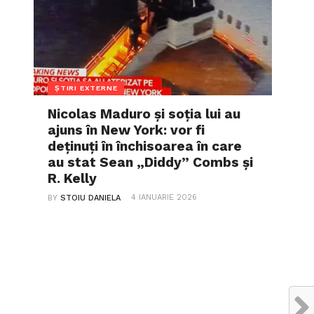
ȘTIRI EXTERNE
Nicolas Maduro și soția lui au
ajuns în New York: vor fi
deținuți în închisoarea în care
au stat Sean „Diddy” Combs și
R. Kelly
4 IANUARIE 2026
BY
STOIU DANIELA