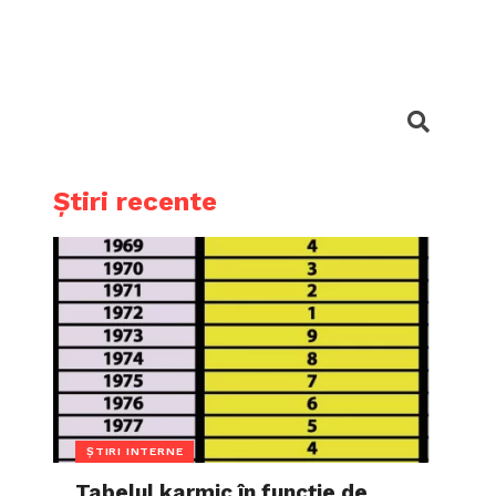
Știri recente
ȘTIRI INTERNE
Tabelul karmic în funcție de