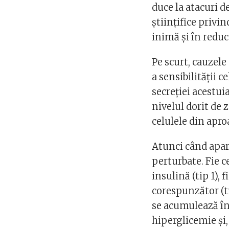
duce la atacuri d
științifice privin
inimă și în reduc
Pe scurt, cauzele
a sensibilității 
secreției acestui
nivelul dorit de 
celulele din apro
Atunci când apar
perturbate. Fie 
insulină (tip 1),
corespunzător (ti
se acumulează în
hiperglicemie și,