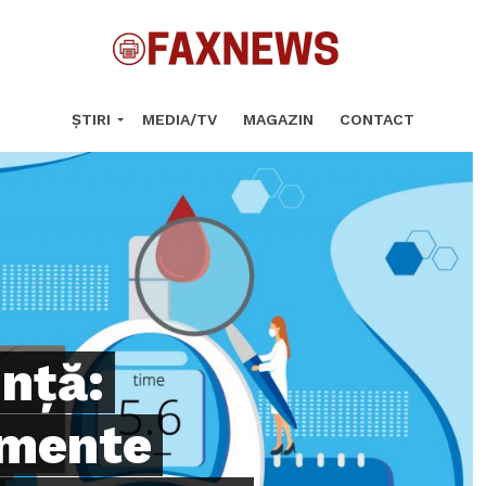
ȘTIRI
MEDIA/TV
MAGAZIN
CONTACT
ință:
amente