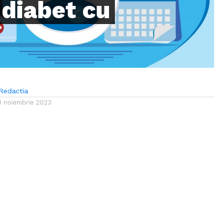
 diabet cu
Redactia
3 noiembrie 2023