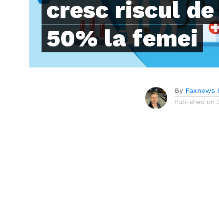
cresc riscul de
50% la femei
By
Faxnews 
Published on