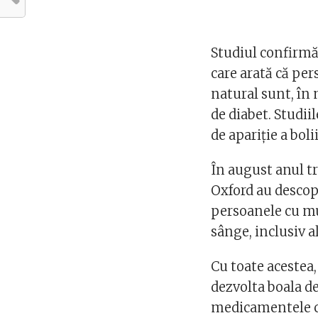
Studiul confirmă
care arată că per
natural sunt, în 
de diabet. Studii
de apariție a bol
În august anul tr
Oxford au descope
persoanele cu mu
sânge, inclusiv al
Cu toate acestea,
dezvolta boala de
medicamentele ca