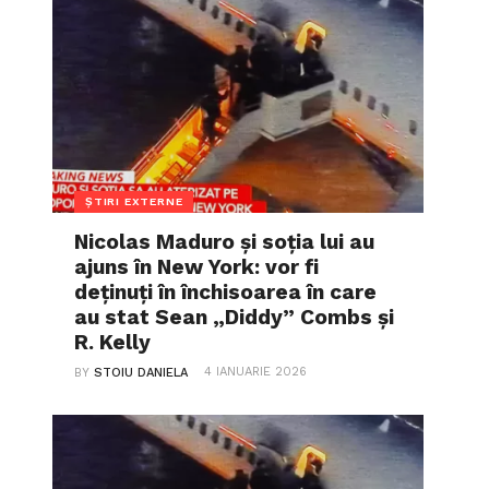
ȘTIRI EXTERNE
Nicolas Maduro și soția lui au
ajuns în New York: vor fi
deținuți în închisoarea în care
au stat Sean „Diddy” Combs și
R. Kelly
4 IANUARIE 2026
BY
STOIU DANIELA