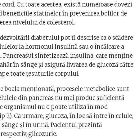
e cord. Cu toate acestea, există numeroase dovezi
d beneficiile statinelor în prevenirea bolilor de
erea nivelului de colesterol.
 dezvoltării diabetului pot fi descrise ca o scădere
celulelor la hormonul insulină sau o încălcare a
a. Pancreasul sintetizează insulina, care menține
zahăr în sânge și asigură livrarea de glucoză către
ape toate țesuturile corpului.
e boala menționată, procesele metabolice sunt
celulele din pancreas nu mai produc suficientă
 fie organismul nu o poate utiliza în mod
p 2). Ca urmare, glucoza, în loc să intre în celule,
 sânge și în urină. Pacientul prezintă
 respectiv, glicozurie.