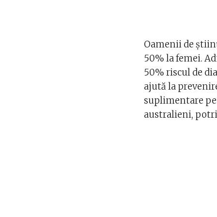
Oamenii de știin
50% la femei. Ad
50% riscul de di
ajută la prevenir
suplimentare pen
australieni, potr