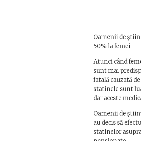
Oamenii de știin
50% la femei
Atunci când feme
sunt mai predisp
fatală cauzată de
statinele sunt l
dar aceste medic
Oamenii de știin
au decis să efect
statinelor asupr
pensionate.