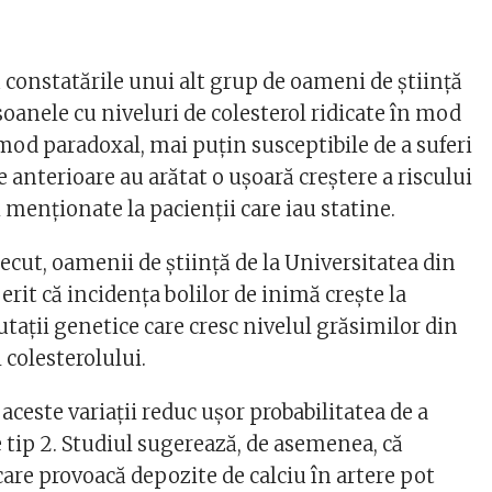
 constatările unui alt grup de oameni de știință
soanele cu niveluri de colesterol ridicate în mod
mod paradoxal, mai puțin susceptibile de a suferi
le anterioare au arătat o ușoară creștere a riscului
ii menționate la pacienții care iau statine.
ecut, oamenii de știință de la Universitatea din
rit că incidența bolilor de inimă crește la
tații genetice care cresc nivelul grăsimilor din
 colesterolului.
 aceste variații reduc ușor probabilitatea de a
 tip 2. Studiul sugerează, de asemenea, că
re provoacă depozite de calciu în artere pot