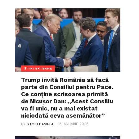
ȘTIRI EXTERNE
Trump invită România să facă
parte din Consiliul pentru Pace.
Ce conține scrisoarea primită
de Nicușor Dan: „Acest Consiliu
va fi unic, nu a mai existat
niciodată ceva asemănător”
18 IANUARIE 2026
BY
STOIU DANIELA