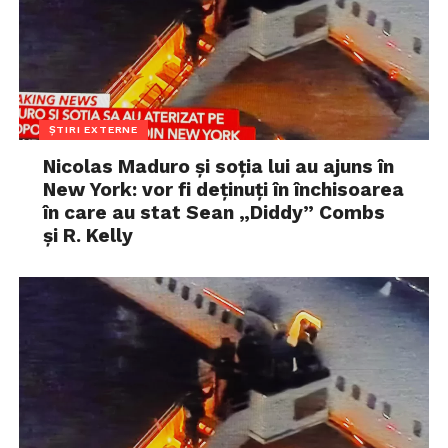
ȘTIRI EXTERNE
Nicolas Maduro și soția lui au ajuns în
New York: vor fi deținuți în închisoarea
în care au stat Sean „Diddy” Combs
și R. Kelly