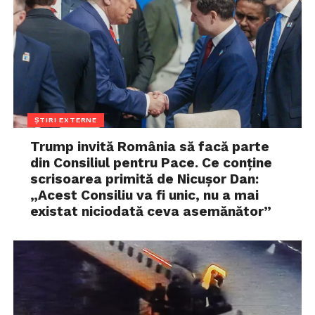
ȘTIRI EXTERNE
Trump invită România să facă parte
din Consiliul pentru Pace. Ce conține
scrisoarea primită de Nicușor Dan:
„Acest Consiliu va fi unic, nu a mai
existat niciodată ceva asemănător”