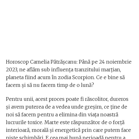
Horoscop Camelia Pătrăşcanu: Până pe 24 noiembrie
2023, ne aflăm sub influența tranzitului marțian,
planeta fiind acum în zodia Scorpion. Ce e bine să
facem și să nu facem timp de o lună?
Pentru unii, acest proces poate fi răscolitor, dureros
și avem puterea de a vedea unde greșim, ce ține de
noi să facem pentru a elimina din viața noastră
lucrurile toxice. Marte este răspunzător de o forță
interioară, morală și energetică prin care putem face
niște schimbări. E cea mai bună perioadă pentru a