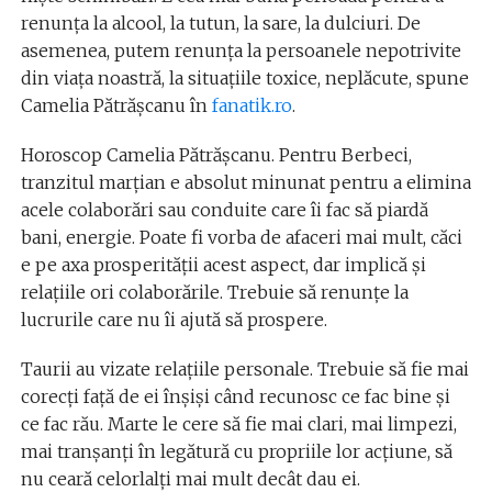
renunța la alcool, la tutun, la sare, la dulciuri. De
asemenea, putem renunța la persoanele nepotrivite
din viața noastră, la situațiile toxice, neplăcute, spune
Camelia Pătrăşcanu în
fanatik.ro
.
Horoscop Camelia Pătrășcanu. Pentru Berbeci,
tranzitul marțian e absolut minunat pentru a elimina
acele colaborări sau conduite care îi fac să piardă
bani, energie. Poate fi vorba de afaceri mai mult, căci
e pe axa prosperității acest aspect, dar implică și
relațiile ori colaborările. Trebuie să renunțe la
lucrurile care nu îi ajută să prospere.
Taurii au vizate relațiile personale. Trebuie să fie mai
corecți față de ei înșiși când recunosc ce fac bine și
ce fac rău. Marte le cere să fie mai clari, mai limpezi,
mai tranșanți în legătură cu propriile lor acțiune, să
nu ceară celorlalți mai mult decât dau ei.