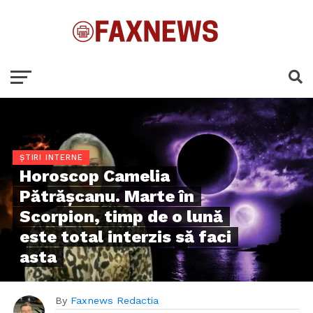
ȘTIRI INTERNE
Horoscop Camelia
Pătrăşcanu. Marte în
Scorpion, timp de o lună
este total interzis să faci
asta
By
Faxnews Redactia