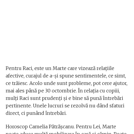
Pentru Raci, este un Marte care vizează relațiile
afective, curajul de a-și spune sentimentele, ce simt,
ce trăiesc. Acolo unde sunt probleme, pot cere ajutor,
mai ales până pe 30 octombrie. În relația cu copiii,
mulți Raci sunt prudenți și e bine să pună întrebări
pertinente. Unele lucruri se rezolvă nu dând sfaturi
direct, ci punând întrebări.
Horoscop Camelia Pătrășcanu. Pentru Lei, Marte
poate aduce multă mobilizare în casă și cămin. Poate