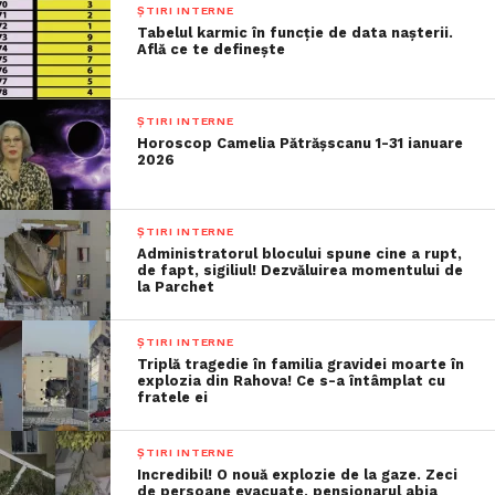
ȘTIRI INTERNE
Tabelul karmic în funcție de data nașterii.
Află ce te definește
ȘTIRI INTERNE
Horoscop Camelia Pătrășscanu 1-31 ianuare
2026
ȘTIRI INTERNE
Administratorul blocului spune cine a rupt,
de fapt, sigiliul! Dezvăluirea momentului de
la Parchet
ȘTIRI INTERNE
Triplă tragedie în familia gravidei moarte în
explozia din Rahova! Ce s-a întâmplat cu
fratele ei
ȘTIRI INTERNE
Incredibil! O nouă explozie de la gaze. Zeci
de persoane evacuate, pensionarul abia