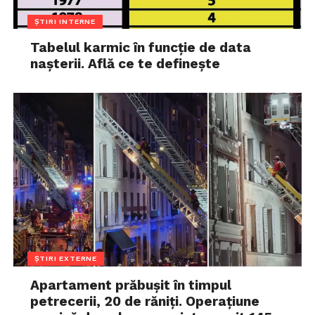
ȘTIRI INTERNE
Tabelul karmic în funcție de data
nașterii. Află ce te definește
ȘTIRI EXTERNE
Apartament prăbușit în timpul
petrecerii, 20 de răniți. Operațiune