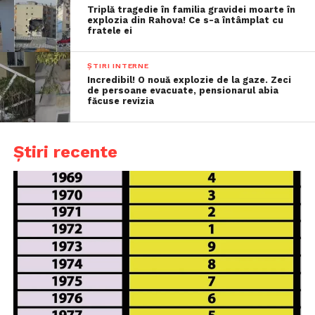
Triplă tragedie în familia gravidei moarte în
explozia din Rahova! Ce s-a întâmplat cu
fratele ei
ȘTIRI INTERNE
Incredibil! O nouă explozie de la gaze. Zeci
de persoane evacuate, pensionarul abia
făcuse revizia
Știri recente