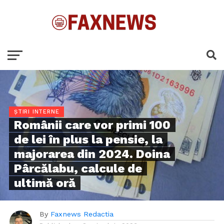
ȘTIRI INTERNE
Românii care vor primi 100
de lei în plus la pensie, la
majorarea din 2024. Doina
Pârcălabu, calcule de
ultimă oră
By
Faxnews Redactia