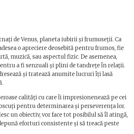
nați de Venus, planeta iubirii și frumuseții. Ca
 adesea o apreciere deosebită pentru frumos, fie
artă, muzică, sau aspectul fizic. De asemenea,
ntru a fi senzuali și plini de tandrețe în relații.
adresează și tratează anumite lucruri îți lasă
ă.
eroase calități cu care îi impresionenează pe cei
noscuți pentru determinarea și perseverența lor.
lesc un obiectiv, vor face tot posibilul să îl atingă,
 depună eforturi consistente și să treacă peste