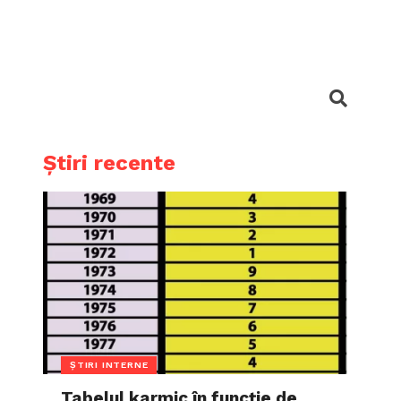
Știri recente
ȘTIRI INTERNE
Tabelul karmic în funcție de