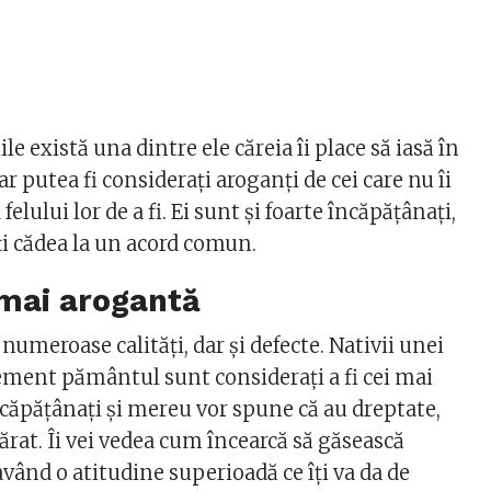
le există una dintre ele căreia îi place să iasă în
ar putea fi considerați aroganți de cei care nu îi
elului lor de a fi. Ei sunt și foarte încăpățânați,
ți cădea la un acord comun.
 mai arogantă
 numeroase calități, dar și defecte. Nativii unei
lement pământul sunt considerați a fi cei mai
ncăpățânați și mereu vor spune că au dreptate,
ărat. Îi vei vedea cum încearcă să găsească
 având o atitudine superioadă ce îți va da de