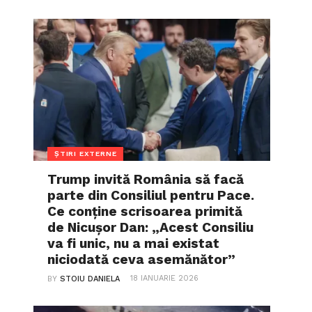
ȘTIRI EXTERNE
Trump invită România să facă
parte din Consiliul pentru Pace.
Ce conține scrisoarea primită
de Nicușor Dan: „Acest Consiliu
va fi unic, nu a mai existat
niciodată ceva asemănător”
18 IANUARIE 2026
BY
STOIU DANIELA