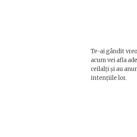
Te-ai gândit vreo
acum vei afla adev
ceilalți și au anu
intențiile lor.