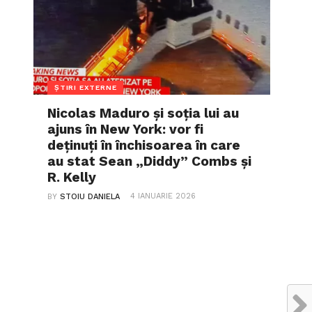
ȘTIRI EXTERNE
Nicolas Maduro și soția lui au
ajuns în New York: vor fi
deținuți în închisoarea în care
au stat Sean „Diddy” Combs și
R. Kelly
4 IANUARIE 2026
BY
STOIU DANIELA