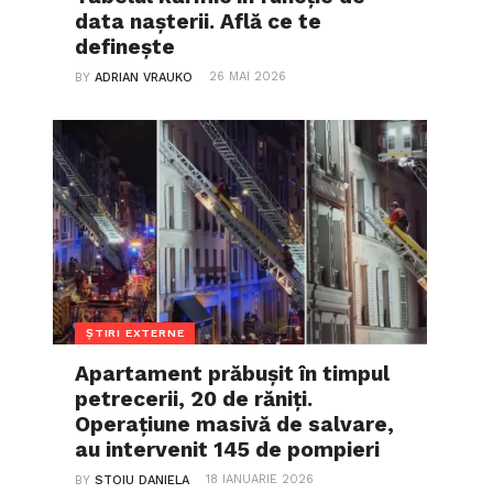
data nașterii. Află ce te
definește
26 MAI 2026
BY
ADRIAN VRAUKO
ȘTIRI EXTERNE
Apartament prăbușit în timpul
petrecerii, 20 de răniți.
Operațiune masivă de salvare,
au intervenit 145 de pompieri
18 IANUARIE 2026
BY
STOIU DANIELA