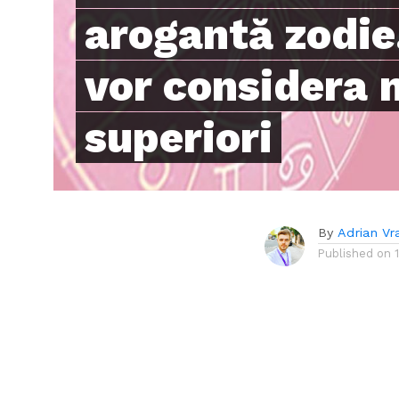
arogantă zodie.
vor considera 
superiori
By
Adrian Vr
Published on