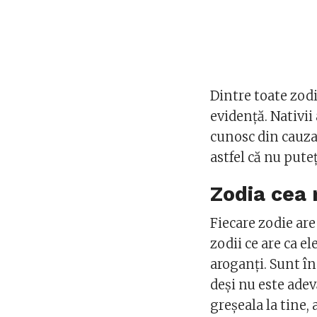
Dintre toate zodii
evidență. Nativii 
cunosc din cauza f
astfel că nu pute
Zodia cea
Fiecare zodie are
zodii ce are ca e
aroganți. Sunt î
deși nu este adev
greșeala la tine,