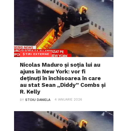
ȘTIRI EXTERNE
Nicolas Maduro și soția lui au
ajuns în New York: vor fi
deținuți în închisoarea în care
au stat Sean „Diddy” Combs și
R. Kelly
4 IANUARIE 2026
BY
STOIU DANIELA