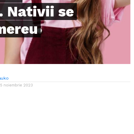
 Nativii se
mereu
auko
15 noiembrie 2023