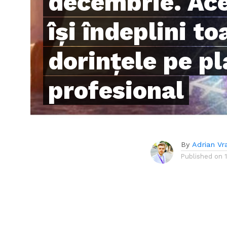
decembrie. Ace
își îndeplini to
dorințele pe p
profesional
By
Adrian Vr
Published on