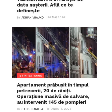
data nașterii. Află ce te
definește
26 MAI 2026
BY
ADRIAN VRAUKO
ȘTIRI EXTERNE
Apartament prăbușit în timpul
petrecerii, 20 de răniți.
Operațiune masivă de salvare,
au intervenit 145 de pompieri
18 IANUARIE 2026
BY
STOIU DANIELA