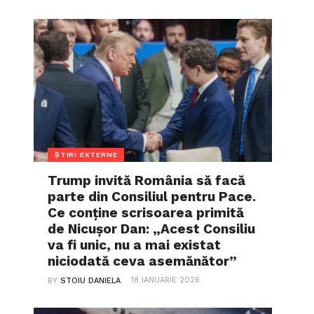
ȘTIRI EXTERNE
Trump invită România să facă
parte din Consiliul pentru Pace.
Ce conține scrisoarea primită
de Nicușor Dan: „Acest Consiliu
va fi unic, nu a mai existat
niciodată ceva asemănător”
18 IANUARIE 2026
BY
STOIU DANIELA