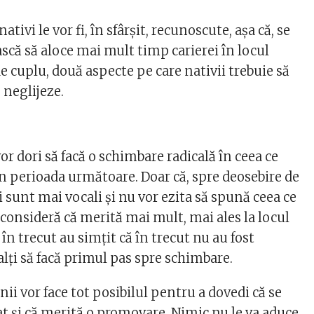
ativi le vor fi, în sfârșit, recunoscute, așa că, se
ască să aloce mai mult timp carierei în locul
 de cuplu, două aspecte pe care nativii trebuie să
e neglijeze.
vor dori să facă o schimbare radicală în ceea ce
în perioada următoare. Doar că, spre deosebire de
vi sunt mai vocali și nu vor ezita să spună ceea ce
consideră că merită mai mult, mai ales la locul
în trecut au simțit că în trecut nu au fost
lalți să facă primul pas spre schimbare.
nii vor face tot posibilul pentru a dovedi că se
at și că merită o promovare. Nimic nu le va aduce