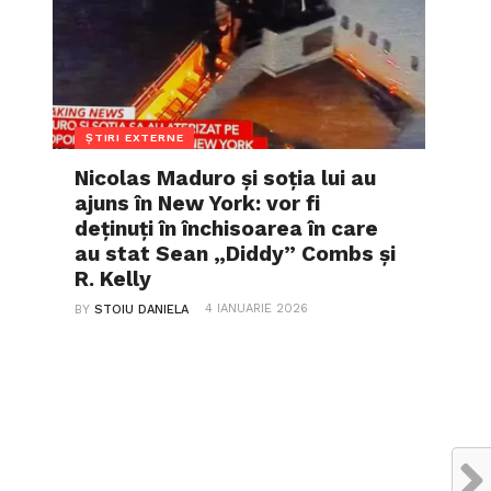
ȘTIRI EXTERNE
Nicolas Maduro și soția lui au
ajuns în New York: vor fi
deținuți în închisoarea în care
au stat Sean „Diddy” Combs și
R. Kelly
4 IANUARIE 2026
BY
STOIU DANIELA