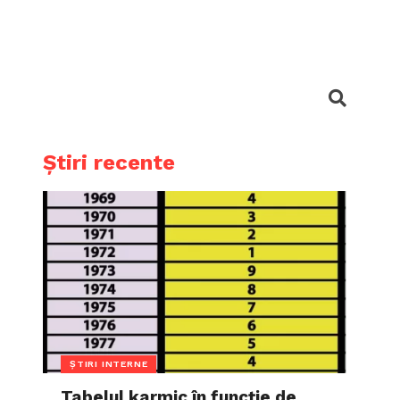
Știri recente
ȘTIRI INTERNE
Tabelul karmic în funcție de