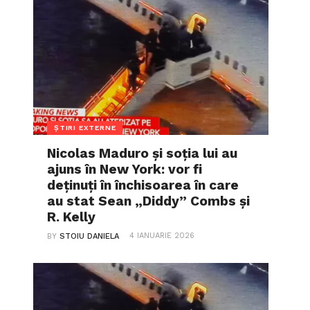
ȘTIRI EXTERNE
Nicolas Maduro și soția lui au
ajuns în New York: vor fi
deținuți în închisoarea în care
au stat Sean „Diddy” Combs și
R. Kelly
4 IANUARIE 2026
BY
STOIU DANIELA