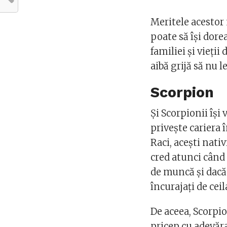
Meritele acestor n
poate să își dore
familiei și vieții
aibă grijă să nu l
Scorpion
Și Scorpionii își 
privește cariera 
Raci, acești nati
cred atunci când 
de muncă și dacă 
încurajați de cei
De aceea, Scorpio
pricep cu adevăr