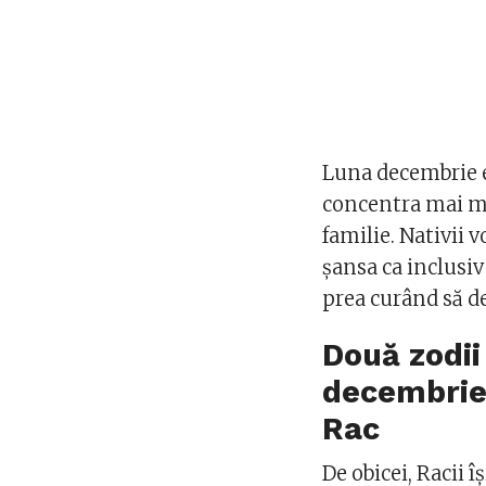
Luna decembrie e
concentra mai mul
familie. Nativii v
șansa ca inclusiv
prea curând să de
Două zodii
decembri
Rac
De obicei, Racii î