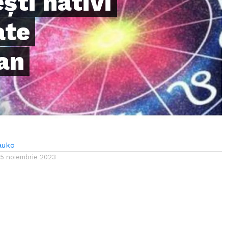
ști nativi
ate
lan
auko
15 noiembrie 2023