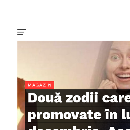
MAGAZIN
Două zodii care
promovate în l