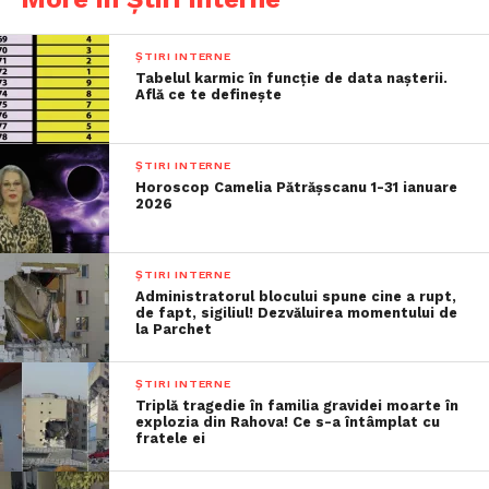
ȘTIRI INTERNE
Tabelul karmic în funcție de data nașterii.
Află ce te definește
ȘTIRI INTERNE
Horoscop Camelia Pătrășscanu 1-31 ianuare
2026
ȘTIRI INTERNE
Administratorul blocului spune cine a rupt,
de fapt, sigiliul! Dezvăluirea momentului de
la Parchet
ȘTIRI INTERNE
Triplă tragedie în familia gravidei moarte în
explozia din Rahova! Ce s-a întâmplat cu
fratele ei