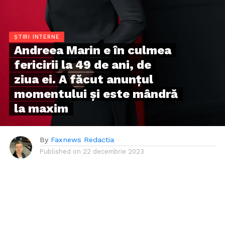
ȘTIRI INTERNE
Andreea Marin e în culmea
fericirii la 49 de ani, de
ziua ei. A făcut anunțul
momentului și este mândră
la maxim
By
Faxnews Redactia
Published on
22 decembrie 2023