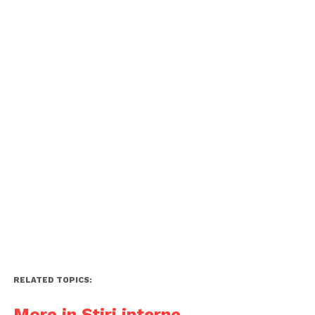
RELATED TOPICS:
More in Știri interne