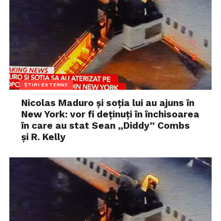
ȘTIRI EXTERNE
Nicolas Maduro și soția lui au ajuns în
New York: vor fi deținuți în închisoarea
în care au stat Sean „Diddy” Combs
și R. Kelly