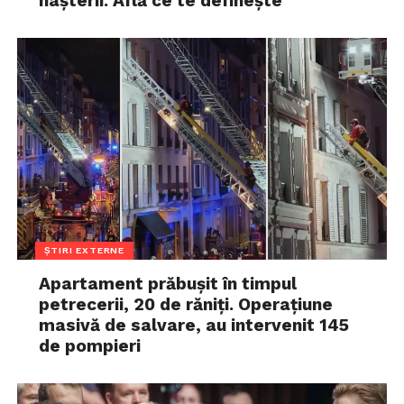
nașterii. Află ce te definește
ȘTIRI EXTERNE
Apartament prăbușit în timpul
petrecerii, 20 de răniți. Operațiune
masivă de salvare, au intervenit 145
de pompieri