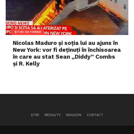
ȘTIRI EXTERNE
Nicolas Maduro și soția lui au ajuns în
New York: vor fi deținuți în închisoarea
în care au stat Sean „Diddy” Combs
și R. Kelly
ȘTIRI
MEDIA/TV
MAGAZIN
CONTACT