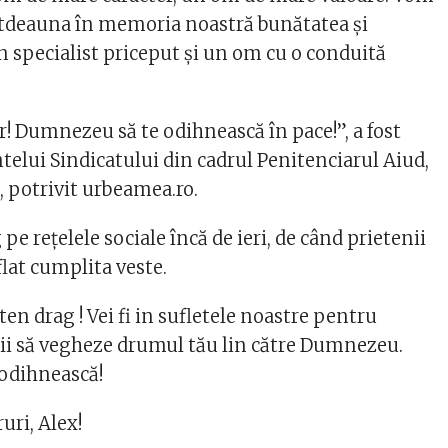
otdeauna în memoria noastră bunătatea și
n specialist priceput și un om cu o conduită
r! Dumnezeu să te odihnească în pace!”, a fost
telui Sindicatului din cadrul Penitenciarul Aiud,
, potrivit urbeamea.ro.
pe rețelele sociale încă de ieri, de când prietenii
aflat cumplita veste.
n drag ! Vei fi in sufletele noastre pentru
ii să vegheze drumul tău lin către Dumnezeu.
odihnească!
uri, Alex!