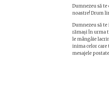
Dumnezeu să te o
noastre! Drum li
Dumnezeu să te ie
rămași în urma ta
le mângâie lacrim
inima celor care
mesajele postate 