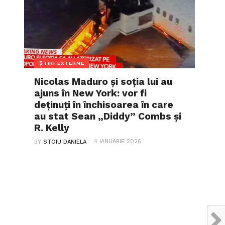
ȘTIRI EXTERNE
Nicolas Maduro și soția lui au
ajuns în New York: vor fi
deținuți în închisoarea în care
au stat Sean „Diddy” Combs și
R. Kelly
4 IANUARIE 2026
BY
STOIU DANIELA