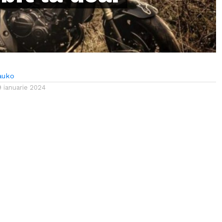
auko
9 ianuarie 2024