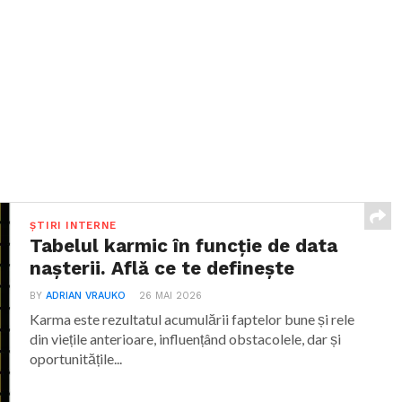
ȘTIRI INTERNE
Tabelul karmic în funcție de data
nașterii. Află ce te definește
BY
ADRIAN VRAUKO
26 MAI 2026
Karma este rezultatul acumulării faptelor bune și rele
din viețile anterioare, influențând obstacolele, dar și
oportunitățile...