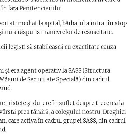
, în fața Penitenciarului.
portat imediat la spital, bărbatul a intrat în stop
 și nu a răspuns manevrelor de resuscitare.
i legiști să stabilească cu exactitate cauza
ni și era agent operativ la SASS (Structura
Măsuri de Securitate Specială) din cadrul
Aiud.
 tristeţe şi durere în suflet despre trecerea la
o vârstă prea tânără, a colegului nostru, Dreghici
n, care activa în cadrul grupei SASS, din cadrul
ud.