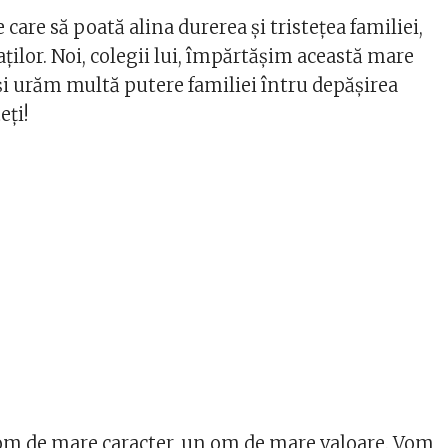
 care să poată alina durerea și tristețea familiei,
aților. Noi, colegii lui, împărtășim această mare
și urăm multă putere familiei întru depășirea
eți!
om de mare caracter, un om de mare valoare. Vom