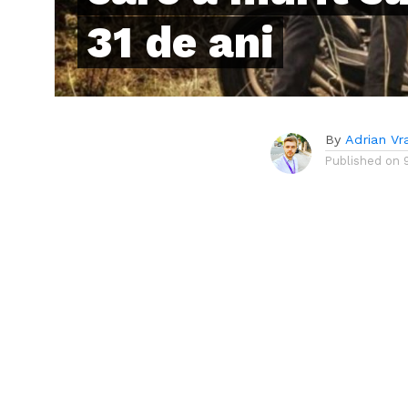
31 de ani
By
Adrian Vr
Published on