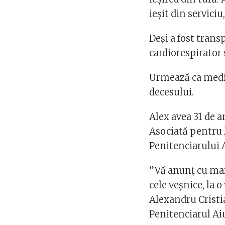
ieșit din serviciu
Deși a fost trans
cardiorespirator
Urmează ca medici
decesului.
Alex avea 31 de a
Asociată pentru 
Penitenciarului 
”Vă anunț cu mare
cele veșnice, la 
Alexandru Cristia
Penitenciarul Ai