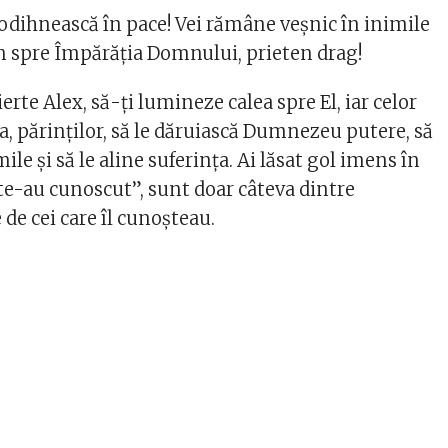
dihnească în pace! Vei rămâne veșnic în inimile
n spre Împărăția Domnului, prieten drag!
rte Alex, să-ți lumineze calea spre El, iar celor
, părinților, să le dăruiască Dumnezeu putere, să
ile și să le aline suferința. Ai lăsat gol imens în
 te-au cunoscut”, sunt doar câteva dintre
de cei care îl cunoșteau.