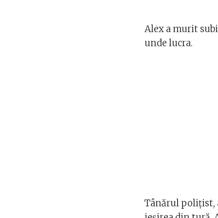
Alex a murit subi
unde lucra.
Tânărul polițist,
ieșirea din tură.