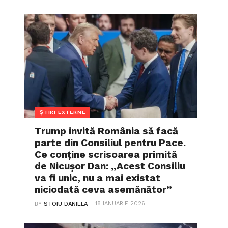
ȘTIRI EXTERNE
Trump invită România să facă
parte din Consiliul pentru Pace.
Ce conține scrisoarea primită
de Nicușor Dan: „Acest Consiliu
va fi unic, nu a mai existat
niciodată ceva asemănător”
18 IANUARIE 2026
BY
STOIU DANIELA