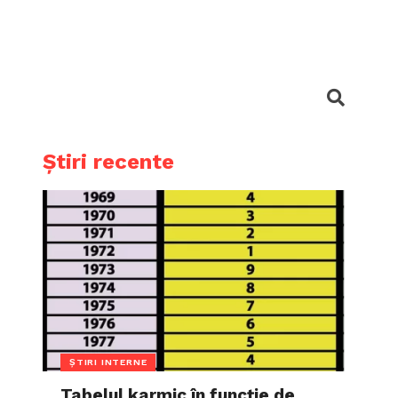
Știri recente
ȘTIRI INTERNE
Tabelul karmic în funcție de