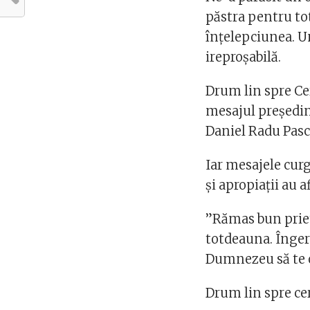
păstra pentru t
înțelepciunea. U
ireproșabilă.
Drum lin spre Ce
mesajul președin
Daniel Radu Pasc
Iar mesajele curg 
și apropiații au 
”Rămas bun priete
totdeauna. Înger
Dumnezeu să te 
Drum lin spre cer