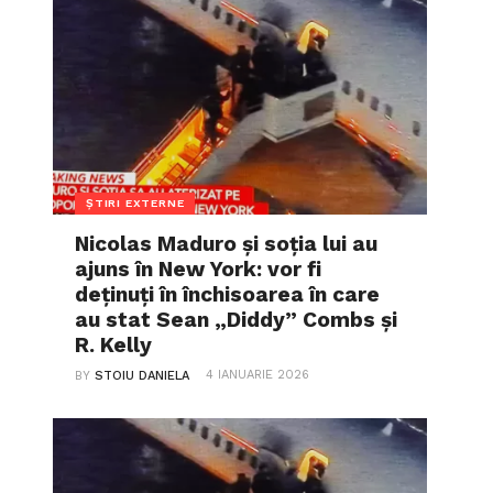
ȘTIRI EXTERNE
Nicolas Maduro și soția lui au
ajuns în New York: vor fi
deținuți în închisoarea în care
au stat Sean „Diddy” Combs și
R. Kelly
4 IANUARIE 2026
BY
STOIU DANIELA