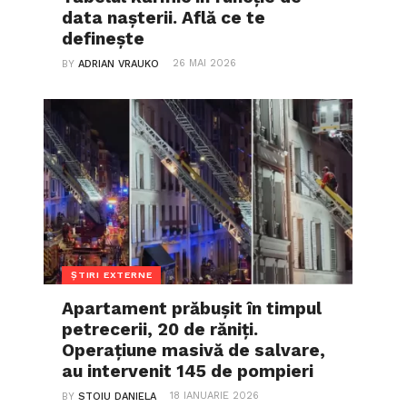
data nașterii. Află ce te
definește
26 MAI 2026
BY
ADRIAN VRAUKO
ȘTIRI EXTERNE
Apartament prăbușit în timpul
petrecerii, 20 de răniți.
Operațiune masivă de salvare,
au intervenit 145 de pompieri
18 IANUARIE 2026
BY
STOIU DANIELA