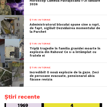
Horoscop Camelia Pătrășscanu 1-31 ianuare
2026
ȘTIRI INTERNE
Administratorul blocului spune cine a rupt,
de fapt, sigiliul! Dezvăluirea momentului de
la Parchet
ȘTIRI INTERNE
Triplă tragedie în familia gravidei moarte în
explozia din Rahova! Ce s-a întâmplat cu
fratele ei
ȘTIRI INTERNE
Incredibil! O nouă explozie de la gaze. Zeci
de persoane evacuate, pensionarul abia
făcuse revizia
Știri recente