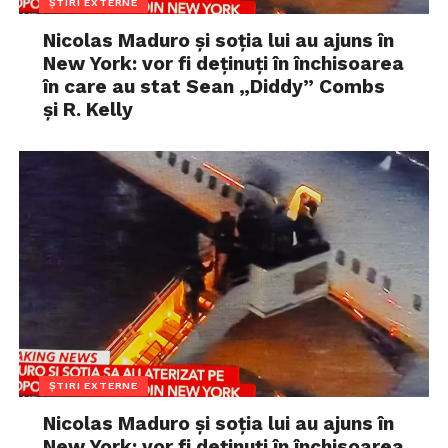
ȘTIRI EXTERNE
Nicolas Maduro și soția lui au ajuns în
New York: vor fi deținuți în închisoarea
în care au stat Sean „Diddy” Combs
și R. Kelly
ȘTIRI EXTERNE
Nicolas Maduro și soția lui au ajuns în
New York: vor fi deținuți în închisoarea