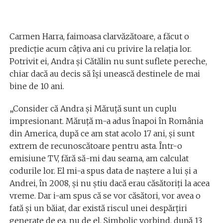
Carmen Harra, faimoasa clarvăzătoare, a făcut o
predicție acum câțiva ani cu privire la relația lor.
Potrivit ei, Andra și Cătălin nu sunt suflete pereche,
chiar dacă au decis să își unească destinele de mai
bine de 10 ani.
„Consider că Andra și Măruță sunt un cuplu
impresionant. Măruță m-a adus înapoi în România
din America, după ce am stat acolo 17 ani, și sunt
extrem de recunoscătoare pentru asta. Într-o
emisiune TV, fără să-mi dau seama, am calculat
codurile lor. El mi-a spus data de naștere a lui și a
Andrei, în 2008, și nu știu dacă erau căsătoriți la acea
vreme. Dar i-am spus că se vor căsători, vor avea o
fată și un băiat, dar există riscul unei despărțiri
generate de ea, nu de el. Simbolic vorbind, după 13