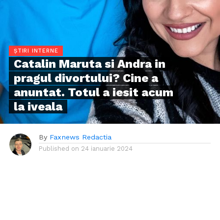
ȘTIRI INTERNE
Catalin Maruta si Andra in
pragul divortului? Cine a
anuntat. Totul a iesit acum
la iveala
By
Faxnews Redactia
Published on
24 ianuarie 2024