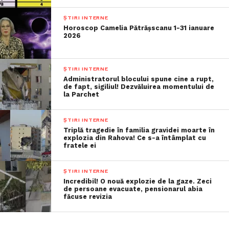
ȘTIRI INTERNE
Horoscop Camelia Pătrășscanu 1-31 ianuare
2026
ȘTIRI INTERNE
Administratorul blocului spune cine a rupt,
de fapt, sigiliul! Dezvăluirea momentului de
la Parchet
ȘTIRI INTERNE
Triplă tragedie în familia gravidei moarte în
explozia din Rahova! Ce s-a întâmplat cu
fratele ei
ȘTIRI INTERNE
Incredibil! O nouă explozie de la gaze. Zeci
de persoane evacuate, pensionarul abia
făcuse revizia